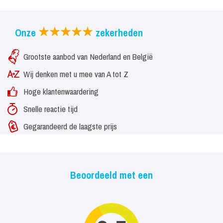
eens aan flyers, vlaggetjes, kleurplaten of lekkernijen. Je mag dit
zelf aanleveren, maar ook wij kunnen zorg dragen voor het één en
Onze
zekerheden
anders. Informeer hiervoor naar de mogelijkheden en bijbehorende
prijzen.
Grootste aanbod van Nederland en België
Wij denken met u mee van A tot Z
Hoge klantenwaardering
Snelle reactie tijd
Gegarandeerd de laagste prijs
Beoordeeld met een