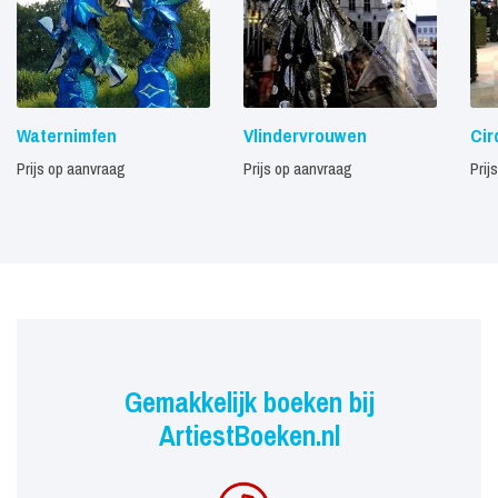
Waternimfen
Vlindervrouwen
Cir
Prijs op aanvraag
Prijs op aanvraag
Prij
Gemakkelijk boeken bij
ArtiestBoeken.nl