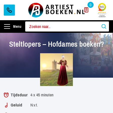
0
Menu
Steltlopers – Hofdames boeken?
Tijdsduur
4 x 45 minuten
Geluid
N.v.t.