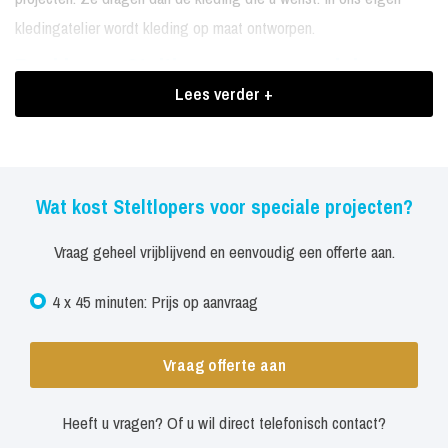
kledingatelier wordt kleding op maat ontworpen.
Boekingen Steltlopers voor speciale
projecten
Lees verder +
Zo waren onze steltlopers al te zine in o.a. de volgende kleding:
La Place V&D, Piraat (vlootdagen), Hofdames, in een spierwitte
outfit, in stijlvol zwart en natuurlijk alle gebruikelijke kleding. Heeft
Wat kost Steltlopers voor speciale projecten?
u speciale wensen neemt u dan contact op met onze
Vraag geheel vrijblijvend en eenvoudig een offerte aan.
entertainmentspecialisten.
4 x 45 minuten: Prijs op aanvraag
Vraag offerte aan
Heeft u vragen? Of u wil direct telefonisch contact?