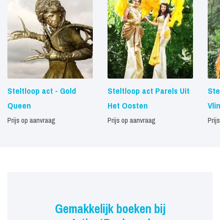
Steltloop act - Gold
Steltloop act Parels Uit
Ste
Queen
Het Oosten
Vli
Prijs op aanvraag
Prijs op aanvraag
Prij
Gemakkelijk boeken bij