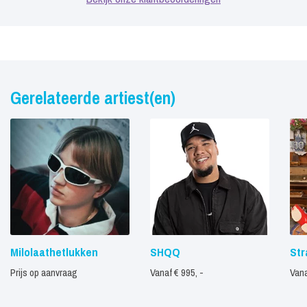
Gerelateerde artiest(en)
Milolaathetlukken
SHQQ
Str
Prijs op aanvraag
Vanaf € 995, -
Vana