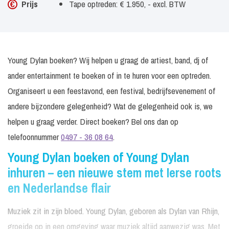
Prijs
Tape optreden: € 1.950, - excl. BTW
Young Dylan boeken? Wij helpen u graag de artiest, band, dj of
ander entertainment te boeken of in te huren voor een optreden.
Organiseert u een feestavond, een festival, bedrijfsevenement of
andere bijzondere gelegenheid? Wat de gelegenheid ook is, we
helpen u graag verder. Direct boeken? Bel ons dan op
telefoonnummer
0497 - 36 08 64
.
Young Dylan boeken of Young Dylan
inhuren – een nieuwe stem met Ierse roots
en Nederlandse flair
Muziek zit in zijn bloed. Young Dylan, geboren als Dylan van Rhijn,
groeide op in een omgeving waar muziek altijd aanwezig was. Met