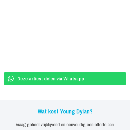
bedrijfsfeest met Young Dylan boeken weet je zeker dat het
publiek lacht, meezingt en geniet. Zijn optredens zijn
ongedwongen, energiek en altijd met een glimlach.
Neem vrijblijvend contact op voor meer informatie, beschikbaarheid
en prijzen.
Deze artiest delen via Whatsapp
Wat kost Young Dylan?
Vraag geheel vrijblijvend en eenvoudig een offerte aan.