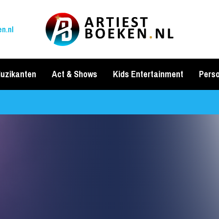
n.nl
uzikanten
Act & Shows
Kids Entertainment
Perso