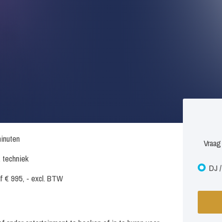
inuten
Vraag
. techniek
DJ /
f € 995, - excl. BTW