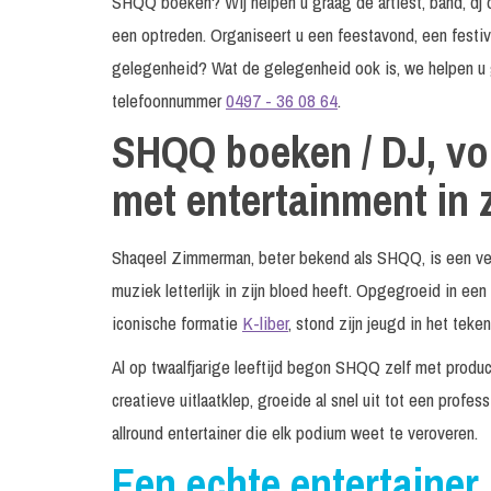
SHQQ boeken? Wij helpen u graag de artiest, band, dj o
een optreden. Organiseert u een feestavond, een festiv
gelegenheid? Wat de gelegenheid ook is, we helpen u 
telefoonnummer
0497 - 36 08 64
.
SHQQ boeken / DJ, vo
met entertainment in 
Shaqeel Zimmerman, beter bekend als SHQQ, is een veelz
muziek letterlijk in zijn bloed heeft. Opgegroeid in een 
iconische formatie
K-liber
, stond zijn jeugd in het teke
Al op twaalfjarige leeftijd begon SHQQ zelf met produc
creatieve uitlaatklep, groeide al snel uit tot een prof
allround entertainer die elk podium weet te veroveren.
Een echte entertainer