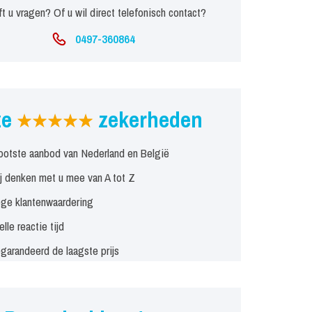
t u vragen? Of u wil direct telefonisch contact?
0497-360864
ze
zekerheden
ootste aanbod van Nederland en België
j denken met u mee van A tot Z
ge klantenwaardering
elle reactie tijd
garandeerd de laagste prijs