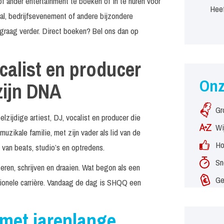
f ander entertainment te boeken of in te huren voor
Heef
al, bedrijfsevenement of andere bijzondere
graag verder. Direct boeken? Bel ons dan op
calist en producer
On
zijn DNA
Gr
ijdige artiest, DJ, vocalist en producer die
Wi
muzikale familie, met zijn vader als lid van de
Ho
n van beats, studio’s en optredens.
Sn
eren, schrijven en draaien. Wat begon als een
Ge
essionele carrière. Vandaag de dag is SHQQ een
 met jarenlange