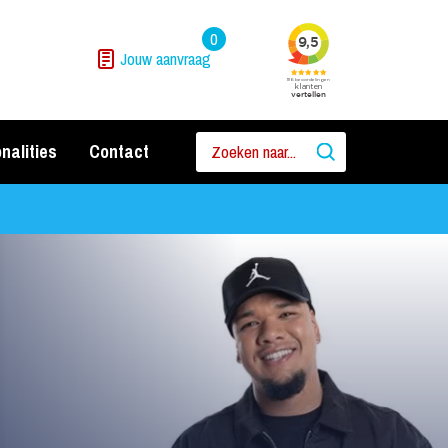
0
Jouw aanvraag
nalities
Contact