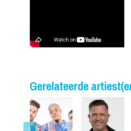
Gerelateerde artiest(e