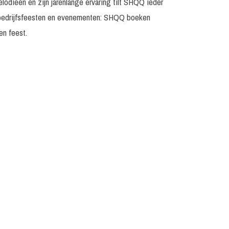
odieën en zijn jarenlange ervaring tilt SHQQ ieder
ot bedrijfsfeesten en evenementen: SHQQ
boeken
en feest.