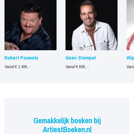
Robert Pouwels
Geen Stempel
Wip
Vanaf € 1.495, -
Vanaf € 695, -
Vana
Gemakkelijk boeken bij
ArtiestBoeken.nl