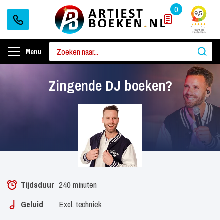
0
Menu
Zingende DJ boeken?
Tijdsduur
240 minuten
Geluid
Excl. techniek