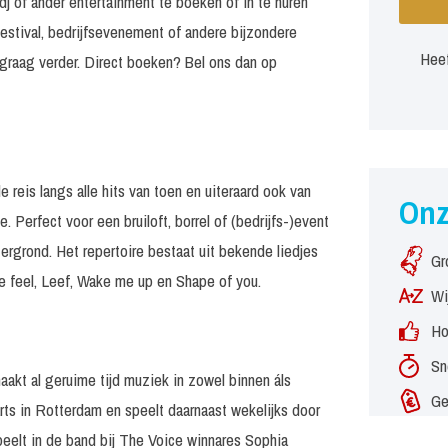
j of ander entertainment te boeken of in te huren
estival, bedrijfsevenement of andere bijzondere
Heef
graag verder. Direct boeken? Bel ons dan op
is langs alle hits van toen en uiteraard ook van
On
 Perfect voor een bruiloft, borrel of (bedrijfs-)event
tergrond. Het repertoire bestaat uit bekende liedjes
Gr
 feel, Leef, Wake me up en Shape of you.
Wi
Ho
Sn
aakt al geruime tijd muziek in zowel binnen áls
Ge
ts in Rotterdam en speelt daarnaast wekelijks door
eelt in de band bij The Voice winnares Sophia