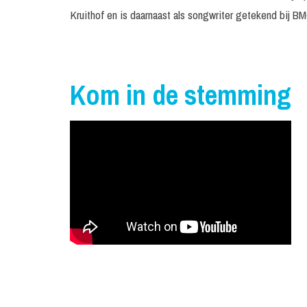
Kruithof en is daarnaast als songwriter getekend bij B
Kom in de stemming