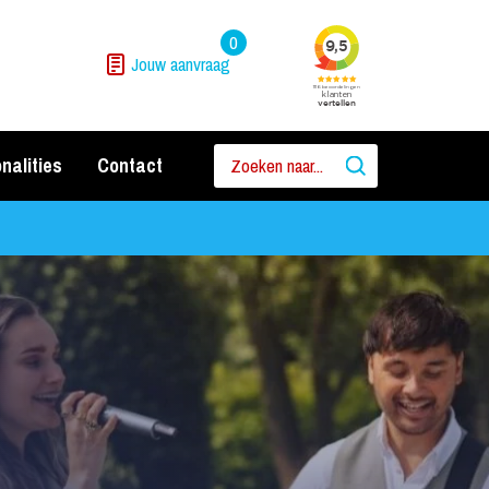
0
Jouw aanvraag
nalities
Contact