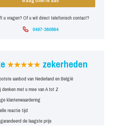
Vraag offerte aan
t u vragen? Of u wil direct telefonisch contact?
0497-360864
ze
zekerheden
ootste aanbod van Nederland en België
j denken met u mee van A tot Z
ge klantenwaardering
elle reactie tijd
garandeerd de laagste prijs