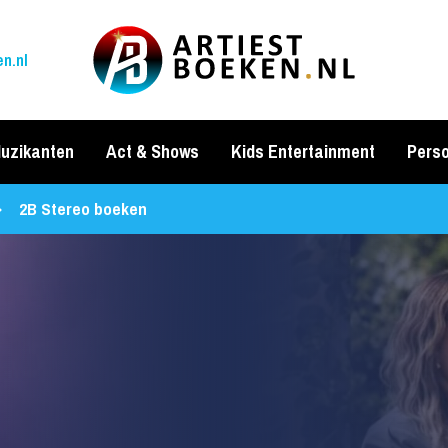
n.nl
uzikanten
Act & Shows
Kids Entertainment
Perso
2B Stereo boeken