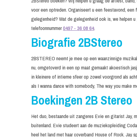
2BStereo boeken? Wij helpen u graag de artiest, band, d
voor een optreden. Organiseert u een feestavond, een f
gelegenheid? Wat de gelegenheid ook is, we helpen u 
telefoonnummer
0497 - 36 08 64
.
Biografie 2BStereo
2BSTEREO neemt je mee op een waanzinnige muzikale re
nu, omgetoverd in een op maat gemaakt akoestisch jasje.
in kleinere of intieme sfeer op zowel voorgrond als ach
als I wanna dance with somebody, The way you make me
Boekingen 2B Stereo
Het duo, bestaande uit zangeres Evie en gitarist Jay, m
buitenland. Evie studeert aan de muziekopleiding Codar
heel het land met haar coverband House of Rock. Jay sp