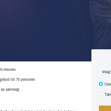
30 minuten
Vraag
. geluid tot 75 personen
Cere
s op aanvraag
Tape