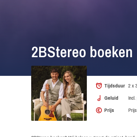
2BStereo boeken
Tijdsduur
2 x 
Geluid
Incl
Prijs
Prij