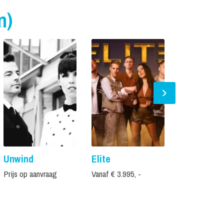
n)
Unwind
Elite
Touche
Coverband
Prijs op aanvraag
Vanaf € 3.995, -
Vanaf € 2.195,