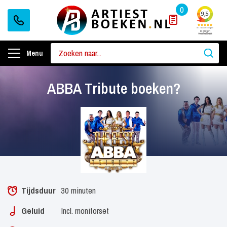
0
Menu
ABBA Tribute boeken?
Tijdsduur
30 minuten
Geluid
Incl. monitorset