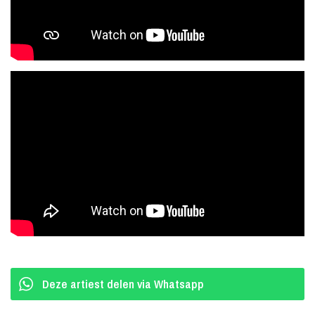
typisch voor de muziek van ABBA is dat het veel emotie zal
opwekken (van vreugde tot verdriet)! Onwaarschijnlijk goede en
muzikaal perfect uitgebalanceerde ABBA heeft haar handtekening
in de popmuziek tussen 1972 en 1982 achtergelaten.
ABBA is tijdloos
Polyfoniezang is een van de opvallende kenmerken van de ABBA
Tribute om het karakteristieke ABBA-geluid te benaderen. Samen
met professionele licht- en geluidstechnici is ABBA Tribute in
staat om de sfeer van die tijd dicht bij het origineel te benaderen.
De authentieke kleding uit de jaren 70 en 80 (originele ABBA)
tijdens de uitvoering maakt de indruk compleet. Hoeveel de
muziek van ABBA nog steeds in vervoering brengt, wordt wekelijks
bewezen tijdens de concerten van ABBA Tribute. Niet alleen de
Deze artiest delen via Whatsapp
generatie uit het ABBA-tijdperk zal enthousiast worden. Steeds