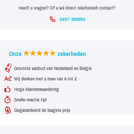
zich onderscheiden van de rest. Met twee topzang Dancing
Heeft u vragen? Of u wil direct telefonisch contact?
Queens vooraan en solide muzikaal vakmanschap achter de rug is
succes verzekerd voor elke avond nostalgie en plezierige muziek
0497-360864
voor jong en oud! HET BESTE abba-eerbetoon voor een echte
terugblik op de prachtige muzikale tijden van weleer !!
Onze
zekerheden
Grootste aanbod van Nederland en België
Wij denken met u mee van A tot Z
Hoge klantenwaardering
Snelle reactie tijd
Gegarandeerd de laagste prijs