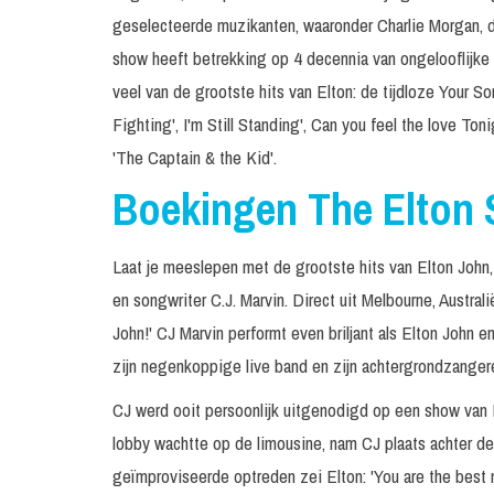
geselecteerde muzikanten, waaronder Charlie Morgan, di
show heeft betrekking op 4 decennia van ongelooflijke 
veel van de grootste hits van Elton: de tijdloze Your Son
Fighting', I'm Still Standing', Can you feel the love To
'The Captain & the Kid'.
Boekingen The Elton
Laat je meeslepen met de grootste hits van Elton John
en songwriter C.J. Marvin. Direct uit Melbourne, Australi
John!' CJ Marvin performt even briljant als Elton John 
zijn negenkoppige live band en zijn achtergrondzangere
CJ werd ooit persoonlijk uitgenodigd op een show van El
lobby wachtte op de limousine, nam CJ plaats achter de
geïmproviseerde optreden zei Elton: 'You are the best 