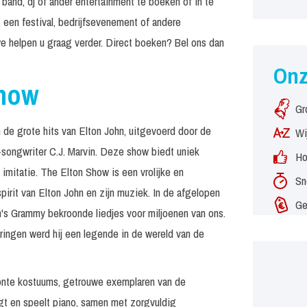
band, dj of ander entertainment te boeken of in te
 een festival, bedrijfsevenement of andere
e helpen u graag verder. Direct boeken? Bel ons dan
On
Show
Gr
 de grote hits van Elton John, uitgevoerd door de
Wi
r-songwriter C.J. Marvin. Deze show biedt uniek
Ho
imitatie. The Elton Show is een vrolijke en
Sn
irit van Elton John en zijn muziek. In de afgelopen
Ge
's Grammy bekroonde liedjes voor miljoenen van ons.
ringen werd hij een legende in de wereld van de
 bonte kostuums, getrouwe exemplaren van de
ngt en speelt piano, samen met zorgvuldig