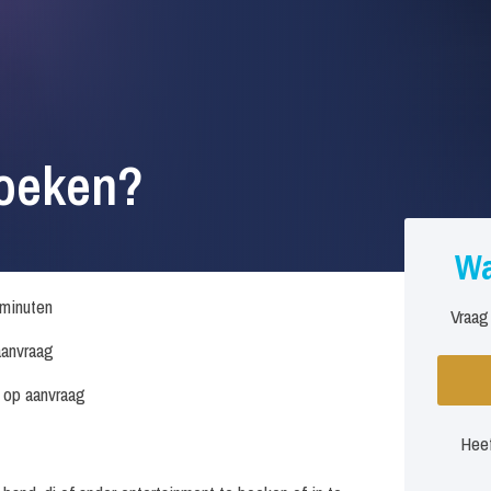
boeken?
Wa
minuten
Vraag
anvraag
s op aanvraag
Heef