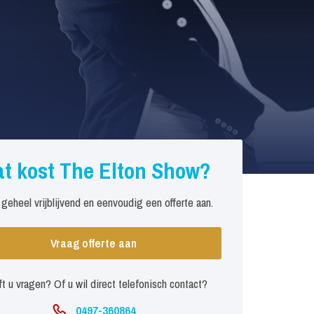
t kost The Elton Show?
 geheel vrijblijvend en eenvoudig een offerte aan.
Vraag offerte aan
t u vragen? Of u wil direct telefonisch contact?
0497-360864