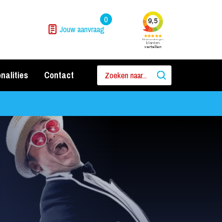
0
Jouw aanvraag
nalities
Contact