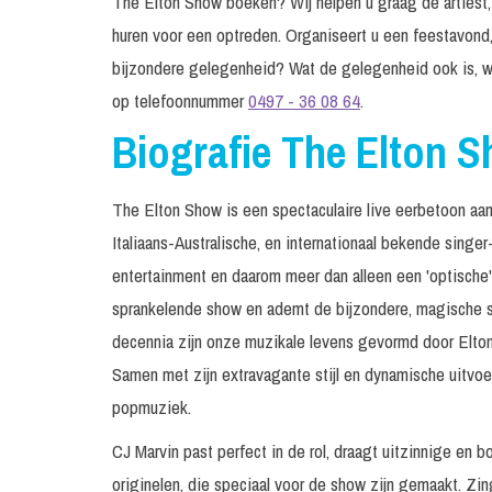
The Elton Show boeken? Wij helpen u graag de artiest, 
huren voor een optreden. Organiseert u een feestavond,
bijzondere gelegenheid? Wat de gelegenheid ook is, w
op telefoonnummer
0497 - 36 08 64
.
Biografie The Elton 
The Elton Show is een spectaculaire live eerbetoon aan
Italiaans-Australische, en internationaal bekende singe
entertainment en daarom meer dan alleen een 'optische' 
sprankelende show en ademt de bijzondere, magische sp
decennia zijn onze muzikale levens gevormd door Elton
Samen met zijn extravagante stijl en dynamische uitvoe
popmuziek.
CJ Marvin past perfect in de rol, draagt uitzinnige en
originelen, die speciaal voor de show zijn gemaakt. Zi