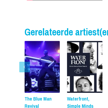
Gerelateerde artiest(e
The Blue Man
Waterfront,
Revival
Simple Minds