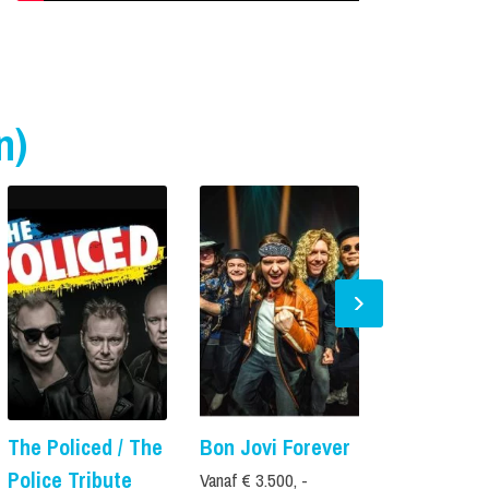
n)
The Policed / The
Bon Jovi Forever
3 aan de 
Police Tribute
Vanaf € 3.500, -
Vanaf € 2.895,