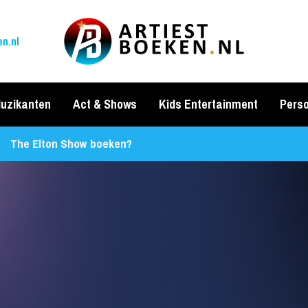
n.nl
uzikanten
Act & Shows
Kids Entertainment
Perso
The Elton Show boeken?