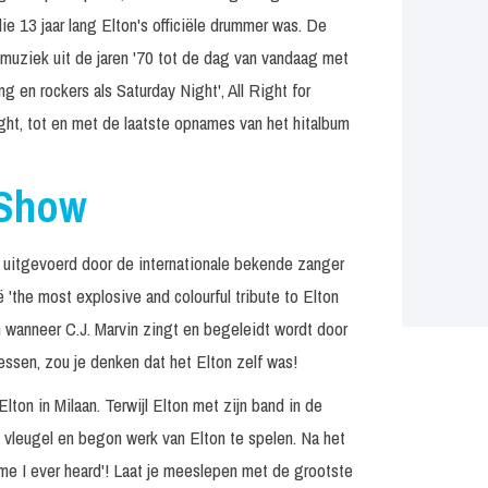
e 13 jaar lang Elton's officiële drummer was. De
muziek uit de jaren '70 tot de dag van vandaag met
g en rockers als Saturday Night', All Right for
night, tot en met de laatste opnames van het hitalbum
 Show
, uitgevoerd door de internationale bekende zanger
ë 'the most explosive and colourful tribute to Elton
en wanneer C.J. Marvin zingt en begeleidt wordt door
ssen, zou je denken dat het Elton zelf was!
ton in Milaan. Terwijl Elton met zijn band in de
 vleugel en begon werk van Elton te spelen. Na het
me I ever heard'! Laat je meeslepen met de grootste