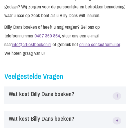
gedaan? Wij zorgen voor de persoonlijke en betrokken benadering
waar u naar op zoek bent als u Billy Dans wilt inhuren.
Billy Dans boeken of heeft u nog vragen? Bel ons op
telefoonnummer
0497 360 864
, stuur ons een e-mail
naar
info@artiestboeken.nl
of gebruik het
online contactformulier
.
We horen graag van u!
Veelgestelde Vragen
Wat kost Billy Dans boeken?
+
Via ArtiestBoeken.nl kun je eenvoudig Billy Dans boeken voor
Wat kost Billy Dans boeken?
+
festivals, bedrijfsfeesten, tentfeesten, evenementen en
privéfeesten. Vraag vrijblijvend informatie aan over