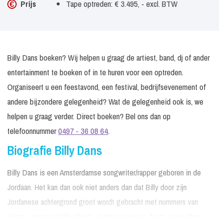
Prijs
Tape optreden: € 3.495, - excl. BTW
Billy Dans boeken? Wij helpen u graag de artiest, band, dj of ander
entertainment te boeken of in te huren voor een optreden.
Organiseert u een feestavond, een festival, bedrijfsevenement of
andere bijzondere gelegenheid? Wat de gelegenheid ook is, we
helpen u graag verder. Direct boeken? Bel ons dan op
telefoonnummer
0497 - 36 08 64
.
Biografie Billy Dans
Billy Dans is een Amsterdamse songwriter/rapper geboren in de
Jordaan. Het kan dan ook niet anders dan dat Billy door zijn
Jordanese achtergrond groot wordt gebracht met nummers van
Johnny Jordaan, Willy Alberti , Andre Hazes en Tante Leen. Maar