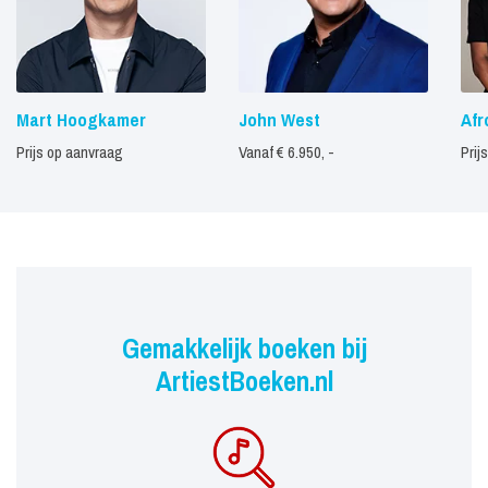
Mart Hoogkamer
John West
Afr
Prijs op aanvraag
Vanaf € 6.950, -
Prij
Gemakkelijk boeken bij
ArtiestBoeken.nl