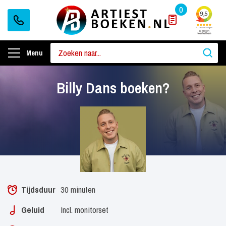
0
Menu
Billy Dans boeken?
Tijdsduur
30 minuten
Geluid
Incl. monitorset