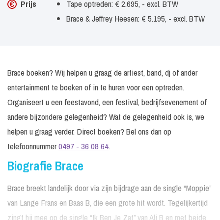
Prijs
Tape optreden: € 2.695, - excl. BTW
Brace & Jeffrey Heesen: € 5.195, - excl. BTW
Brace boeken? Wij helpen u graag de artiest, band, dj of ander
entertainment te boeken of in te huren voor een optreden.
Organiseert u een feestavond, een festival, bedrijfsevenement of
andere bijzondere gelegenheid? Wat de gelegenheid ook is, we
helpen u graag verder. Direct boeken? Bel ons dan op
telefoonnummer
0497 - 36 08 64
.
Biografie Brace
Brace breekt landelijk door via zijn bijdrage aan de single “Moppie”
van Lange Frans en Baas B, die een grote hit wordt. Tegelijkertijd
zingt hij mee op de single “Ik Ben Je Zat” van Ali B en met beide