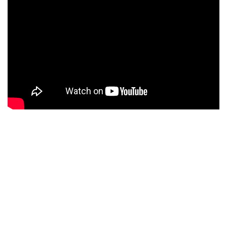
uitgezonden op de TROS. Naar aanleiding van zijn deelname aan
dit programma verschijnt Brace ook in De Wereld Draait Door.
In 2015 doet Brace mee aan The Voice Of Holland, waar hij de
finale haalt, en verschijnt zijn nieuwe EP “Dejavu”.