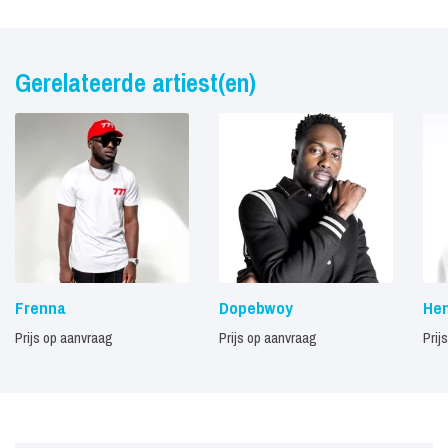
Gerelateerde artiest(en)
Frenna
Dopebwoy
Hen
Prijs op aanvraag
Prijs op aanvraag
Prij