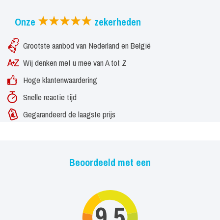
Neem vrijblijvend contact op voor beschikbaarheid, prijzen en
Onze
zekerheden
mogelijkheden.
Grootste aanbod van Nederland en België
Bon Jovi Forever – voel de magie, beleef de muziek, rock de
avond.
Wij denken met u mee van A tot Z
Hoge klantenwaardering
Snelle reactie tijd
Gegarandeerd de laagste prijs
Beoordeeld met een
9,5