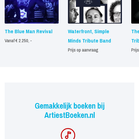
The Blue Man Revival
Waterfront, Simple
The
Minds Tribute Band
Tri
Vanaf € 2.250, -
Prijs op aanvraag
Prij
Gemakkelijk boeken bij
ArtiestBoeken.nl