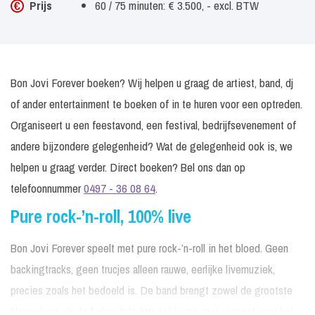
Prijs
60 / 75 minuten: € 3.500, - excl. BTW
Bon Jovi Forever boeken? Wij helpen u graag de artiest, band, dj
of ander entertainment te boeken of in te huren voor een optreden.
Organiseert u een feestavond, een festival, bedrijfsevenement of
andere bijzondere gelegenheid? Wat de gelegenheid ook is, we
helpen u graag verder. Direct boeken? Bel ons dan op
telefoonnummer
0497 - 36 08 64
.
Pure rock-’n-roll, 100% live
Bon Jovi Forever speelt met pure rock-’n-roll in het bloed. Geen
backingtracks, geen trucjes alleen rauwe, eerlijke livemuziek,
precies zoals het bedoeld is. De band brengt zowel de grootste
klassiekers als de bekendste hits tot leven, met respect voor het