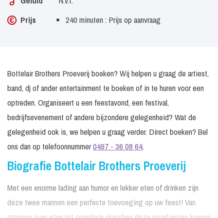
Geluid
N.v.t.
Prijs
240 minuten : Prijs op aanvraag
Bottelair Brothers Proeverij boeken? Wij helpen u graag de artiest,
band, dj of ander entertainment te boeken of in te huren voor een
optreden. Organiseert u een feestavond, een festival,
bedrijfsevenement of andere bijzondere gelegenheid? Wat de
gelegenheid ook is, we helpen u graag verder. Direct boeken? Bel
ons dan op telefoonnummer
0497 - 36 08 64
.
Biografie Bottelair Brothers Proeverij
Met een enorme lading aan humor en lekker eten of drinken zijn
deze twee mannen een perfecte toevoeging op uw feest! Van
grappen over eten tot complete sketches deze rasartiesten kunnen