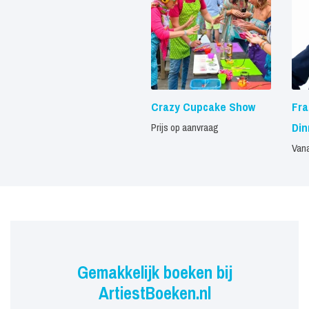
Crazy Cupcake Show
Fra
Di
Prijs op aanvraag
Vana
Gemakkelijk boeken bij
ArtiestBoeken.nl