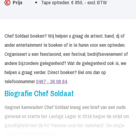
Prijs
Tape optreden: € 850, - excl. BTW
Chef Soldaat boeken? Wij helpen u graag de artiest, band, dj of
ander entertainment te boeken of in te huren voor een optreden.
Organiseert u een feestavond, een festival, bedrijfsevenement of
andere bijzondere gelegenheid? Wat de gelegenheid ook is, we
helpen u graag verder. Direct boeken? Bel ons dan op
telefoonnummer
0497 - 36 08 64
.
Biografie Chef Soldaat
Gegroet kameraden! Chef Soldaat kreeg een brief van een oude
generaal en startte het Leutige Leger. In 2016 begon de strijd om
gezelligheid met de hit 'Feesten voor het Vaderland'. De single
pakte al gelijk legerdarisch uit.