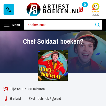
0
Menu
Chef Soldaat boeken?
Tijdsduur
30 minuten
Geluid
Excl. techniek / geluid