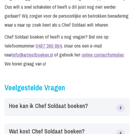
Dus wilt u snel schakelen of heeft u dit juist nog niet eerder
gedaan? Wij zorgen voor de persoonlijke en betrokken benadering
waar u naar op zoek bent als u Chef Soldaat wilt inhuren.
Chef Soldaat boeken of heeft u nog vragen? Bel ons op
telefoonnummer
0497 360 864
, stuur ons een e-mail
naar
info@artiestboeken.nl
of gebruik het
online contactformulier
.
We horen graag van u!
Veelgestelde Vragen
Hoe kan ik Chef Soldaat boeken?
+
Via ArtiestBoeken.nl kun je eenvoudig Chef Soldaat boeken
Wat kost Chef Soldaat boeken?
+
voor festivals, bedrijfsfeesten, tentfeesten, evenementen en