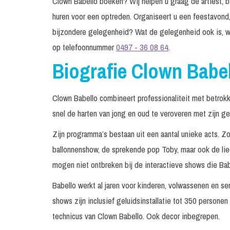
Clown Babello boeken? Wij helpen u graag de artiest, ba
huren voor een optreden. Organiseert u een feestavond,
bijzondere gelegenheid? Wat de gelegenheid ook is, w
op telefoonnummer
0497 - 36 08 64
.
Biografie Clown Babe
Clown Babello combineert professionaliteit met betrok
snel de harten van jong en oud te veroveren met zijn g
Zijn programma’s bestaan uit een aantal unieke acts. 
ballonnenshow, de sprekende pop Toby, maar ook de lied
mogen niet ontbreken bij de interactieve shows die Bab
Babello werkt al jaren voor kinderen, volwassenen en se
shows zijn inclusief geluidsinstallatie tot 350 person
technicus van Clown Babello. Ook decor inbegrepen.