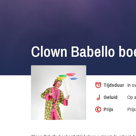
Clown Babello bo
Tijdsduur
In o
Geluid
Op a
Prijs
Prij