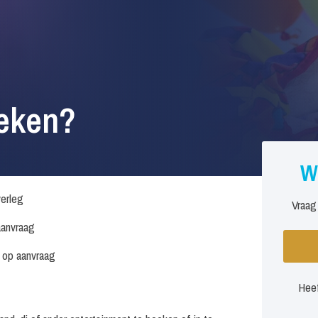
eken?
W
verleg
Vraag
anvraag
s op aanvraag
Heef