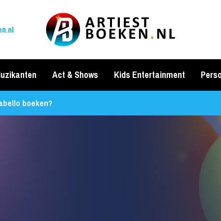
n.nl
uzikanten
Act & Shows
Kids Entertainment
Perso
abello boeken?