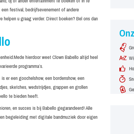
nd, dj of ander entertainment te boeken of in te
 een festival, bedrijfsevenement of andere
e helpen u graag verder. Direct boeken? Bel ons dan
On
llo
Gr
kenheid.Mede hierdoor weet Clown Babello altijd heel
Wi
evarieerde programma’s.
Ho
Zo is er een goochelshow, een bordenshow, een
Sn
jes, sketches, wedstrijdjes, grappen en grollen
Ge
ello te bieden heeft.
nioren, en succes is bij Babello gegarandeerd! Alle
en en begeleiding met digitale bandmuziek door eigen