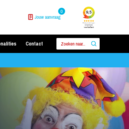
0
Jouw aanvraag
nalities
Contact