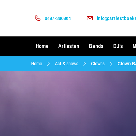
0497-360864
info@artiestboeke
Home
Artiesten
Bands
DJ’s
M
Home
Act & shows
Clowns
Clown B