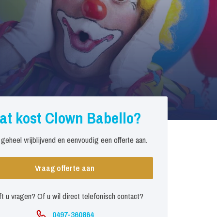
at kost Clown Babello?
 geheel vrijblijvend en eenvoudig een offerte aan.
Vraag offerte aan
t u vragen? Of u wil direct telefonisch contact?
0497-360864