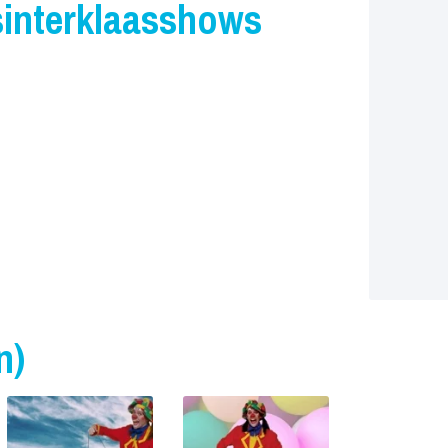
sinterklaasshows
n)