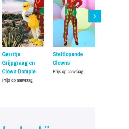
Gerritje
Steltlopende
Workshop
Grijpgraag en
Clowns
Clownerie
Clown Dompie
Theater
Prijs op aanvraag
Prijs op aanvraag
Prijs op aanvr