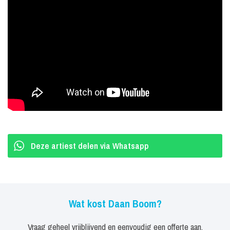
Boekingen Daan Boom
Verder speelt Daan samen met Jasper Demollin in de Tante Joke
Karaoke band. Het concept is heel simpel: het publiek zingt, de
band speelt. De Tante Joke Karaoke band toert door het hele land.
Op dit moment is Daan samen met Tim Senders te zien in het
jeugd programma betreden op eigen risico.
Deze artiest delen via Whatsapp
Wat kost Daan Boom?
Vraag geheel vrijblijvend en eenvoudig een offerte aan.