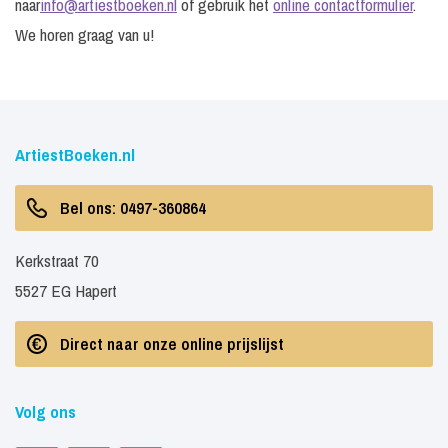
naar
info@artiestboeken.nl
of gebruik het
online contactformulier
.
We horen graag van u!
ArtiestBoeken.nl
Bel ons: 0497-360864
Kerkstraat 70
5527 EG Hapert
Direct naar onze online prijslijst
Volg ons