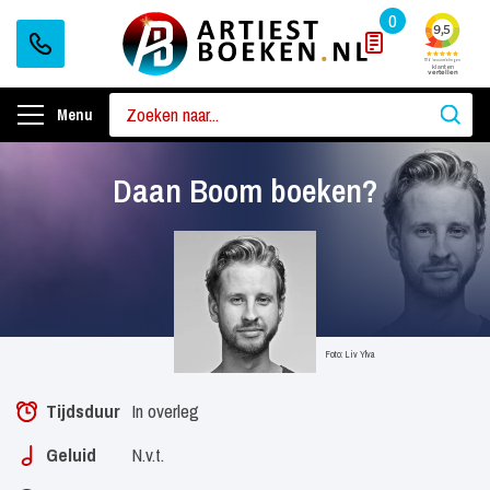
0
Menu
Daan Boom boeken?
Foto: Liv Ylva
Tijdsduur
In overleg
Geluid
N.v.t.