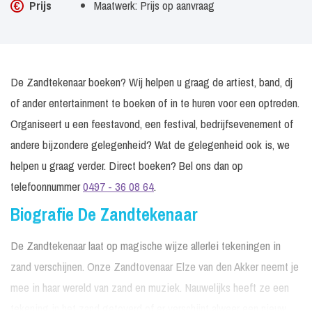
Prijs
Maatwerk: Prijs op aanvraag
De Zandtekenaar boeken? Wij helpen u graag de artiest, band, dj
of ander entertainment te boeken of in te huren voor een optreden.
Organiseert u een feestavond, een festival, bedrijfsevenement of
andere bijzondere gelegenheid? Wat de gelegenheid ook is, we
helpen u graag verder. Direct boeken? Bel ons dan op
telefoonnummer
0497 - 36 08 64
.
Biografie De Zandtekenaar
De Zandtekenaar laat op magische wijze allerlei tekeningen in
zand verschijnen. Onze Zandtovenaar Elze van den Akker neemt je
mee in haar wereld van zand en muziek. Nauwelijks heeft ze een
tekening in het zand getoverd of er verschijnt alweer een nieuw