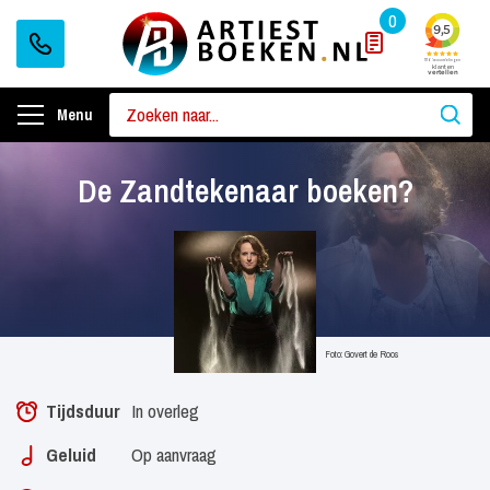
0
Menu
De Zandtekenaar boeken?
Foto: Govert de Roos
Tijdsduur
In overleg
Geluid
Op aanvraag