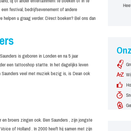
and, dj of ander entertainment te boeken of in te
Heef
 een festival, bedrijfsevenement of andere
e helpen u graag verder. Direct boeken? Bel ons dan
ers
On
Saunders is geboren in Londen en na 5 jaar
Gr
der een tattooshop startte. In het dagelijks leven
an Saunders veel met muziek bezig is, is Dean ook
Wi
Ho
Sn
Ge
r en broers zingen ook. Ben Saunders , zijn jongste
Voice of Holland . In 2000 heeft hij samen met zijn