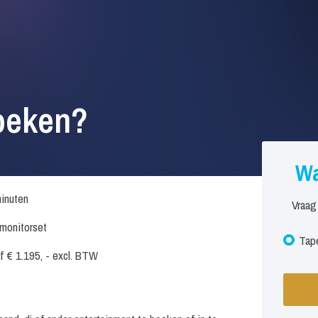
oeken?
Wa
inuten
Vraag
. monitorset
Tape
f € 1.195, - excl. BTW