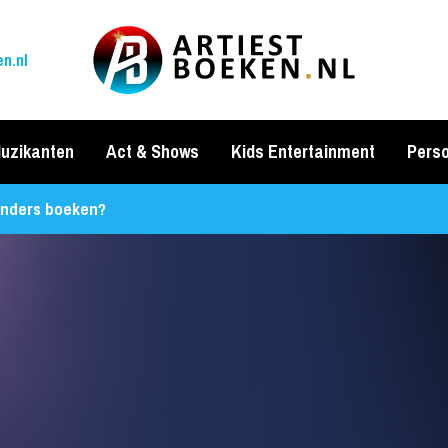
n.nl
uzikanten
Act & Shows
Kids Entertainment
Perso
nders boeken?