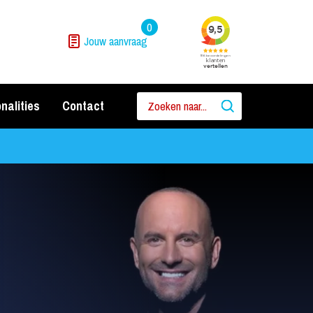
0
Jouw aanvraag
nalities
Contact