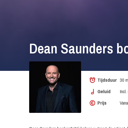
Dean Saunders b
Tijdsduur
30 m
Geluid
Incl
Prijs
Vana