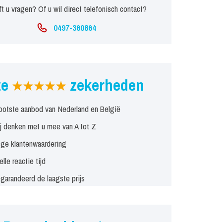
t u vragen? Of u wil direct telefonisch contact?
0497-360864
ze
zekerheden
ootste aanbod van Nederland en België
j denken met u mee van A tot Z
ge klantenwaardering
elle reactie tijd
garandeerd de laagste prijs