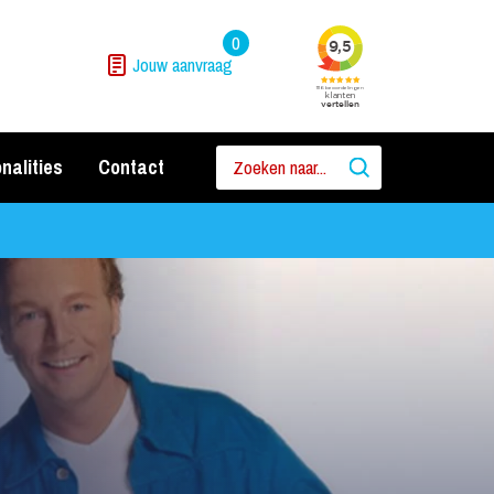
0
Jouw aanvraag
nalities
Contact