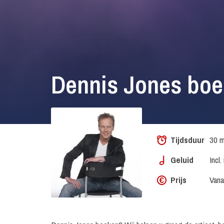
Dennis Jones bo
Tijdsduur
30 m
Geluid
Incl
Prijs
Vana