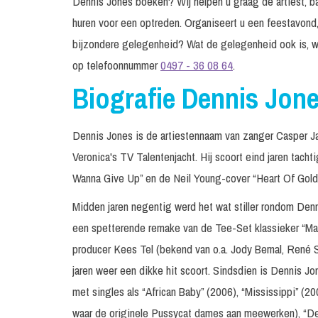
Dennis Jones boeken? Wij helpen u graag de artiest, ba
huren voor een optreden. Organiseert u een feestavond,
bijzondere gelegenheid? Wat de gelegenheid ook is, w
op telefoonnummer
0497 - 36 08 64
.
Biografie Dennis Jon
Dennis Jones is de artiestennaam van zanger Casper Ja
Veronica's TV Talentenjacht. Hij scoort eind jaren tacht
Wanna Give Up” en de Neil Young-cover “Heart Of Gold
Midden jaren negentig werd het wat stiller rondom Denni
een spetterende remake van de Tee-Set klassieker “Ma 
producer Kees Tel (bekend van o.a. Jody Bernal, René S
jaren weer een dikke hit scoort. Sindsdien is Dennis Jon
met singles als “African Baby” (2006), “Mississippi” (2
waar de originele Pussycat dames aan meewerken), “De 