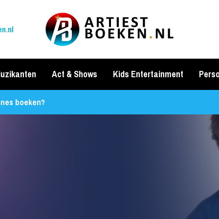
n.nl
uzikanten
Act & Shows
Kids Entertainment
Perso
ones boeken?