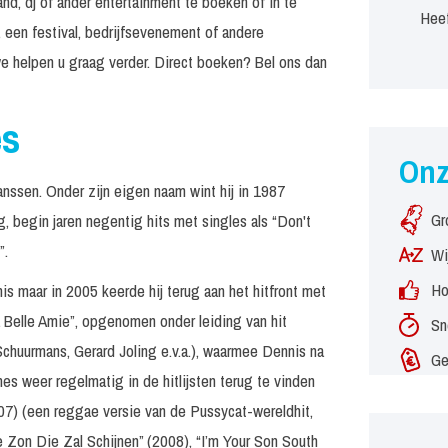
nd, dj of ander entertainment te boeken of in te
Heef
 een festival, bedrijfsevenement of andere
e helpen u graag verder. Direct boeken? Bel ons dan
es
On
nssen. Onder zijn eigen naam wint hij in 1987
Gr
ig, begin jaren negentig hits met singles als “Don't
”.
Wi
Ho
s maar in 2005 keerde hij terug aan het hitfront met
Belle Amie”, opgenomen onder leiding van hit
Sn
chuurmans, Gerard Joling e.v.a.), waarmee Dennis na
Ge
es weer regelmatig in de hitlijsten terug te vinden
007) (een reggae versie van de Pussycat-wereldhit,
Zon Die Zal Schijnen” (2008), “I’m Your Son South