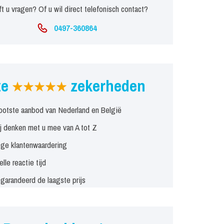
t u vragen? Of u wil direct telefonisch contact?
0497-360864
ze
zekerheden
ootste aanbod van Nederland en België
j denken met u mee van A tot Z
ge klantenwaardering
elle reactie tijd
garandeerd de laagste prijs