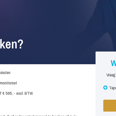
eken?
W
inuten
Vraag
. monitorset
Tape
f € 595, - excl. BTW