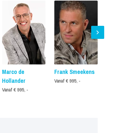
Marco de
Frank Smeekens
Anno Britt
Hollander
Vanaf € 995, -
Vanaf € 750, -
Vanaf € 995, -