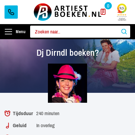
0
Menu
Dj Dirndl boeken?
Tijdsduur
240 minuten
Geluid
In overleg