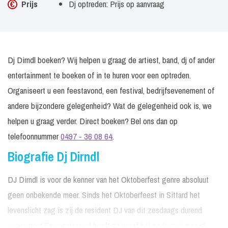
Prijs
Dj optreden: Prijs op aanvraag
Dj Dirndl boeken? Wij helpen u graag de artiest, band, dj of ander
entertainment te boeken of in te huren voor een optreden.
Organiseert u een feestavond, een festival, bedrijfsevenement of
andere bijzondere gelegenheid? Wat de gelegenheid ook is, we
helpen u graag verder. Direct boeken? Bel ons dan op
telefoonnummer
0497 - 36 08 64
.
Biografie Dj Dirndl
DJ Dirndl is voor de kenner van het Oktoberfest genre absoluut
geen onbekende meer. Sinds het Oktoberfeest in Sittard het
levenslicht zag is zij de resident DJ van dit zesdaags durend
evenement.En van daar uit heeft zij vanaf het podium al menig