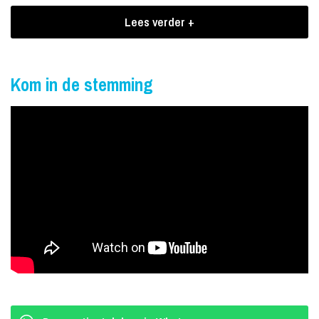
Festzelt doen Schunkeln.
Lees verder +
Boekingen Dj Dirndl
Als absolute kenner van de Duitstalige muziek staat zij dan ook
Kom in de stemming
bekend als "got-to-have dj". Van Kult-Schlager tot Neue Deutsche
Welle, van Volkstümlich tot Rammstein. Unbeschreiblich Weiblich!
DJ Dirndl! Von Starnberger See naar uw locatie is slechts een
kleine stap.
Stimmung Garantiert!