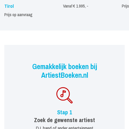
Tirol
Vanaf € 1.995, -
Prij
Prijs op aanvraag
Gemakkelijk boeken bij
ArtiestBoeken.nl
Stap 1
Zoek de gewenste artiest
DJ, band of ander entertainment