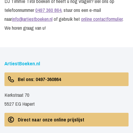
DJ Timmie Tirol boeken of heeft u nog vragen? Bel ons op
telefoonnummer
0497 360 864
, stuur ons een e-mail
naar
info@artiestboeken.nl
of gebruik het
online contactformulier
.
We horen graag van u!
ArtiestBoeken.nl
Bel ons: 0497-360864
Kerkstraat 70
5527 EG Hapert
Direct naar onze online prijslijst