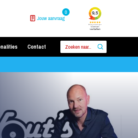
0
Jouw aanvraag
nalities
Contact