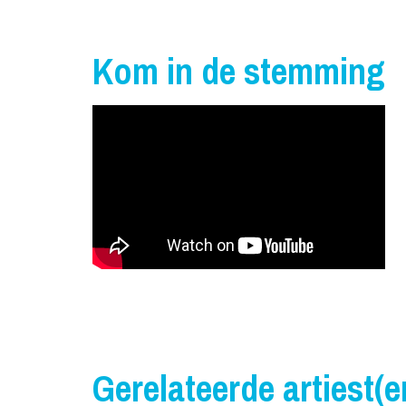
Kom in de stemming
Gerelateerde artiest(e