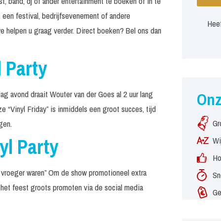
t, band, dj of ander entertainment te boeken of in te
 een festival, bedrijfsevenement of andere
Heef
e helpen u graag verder. Direct boeken? Bel ons dan
l Party
dag avond draait Wouter van der Goes al 2 uur lang
On
 “Vinyl Friday” is inmiddels een groot succes, tijd
Gr
gen.
yl Party
Wi
Ho
n vroeger waren” Om de show promotioneel extra
Sn
het feest groots promoten via de social media
Ge