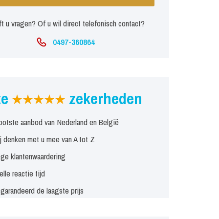
t u vragen? Of u wil direct telefonisch contact?
0497-360864
ze
zekerheden
ootste aanbod van Nederland en België
j denken met u mee van A tot Z
ge klantenwaardering
elle reactie tijd
garandeerd de laagste prijs