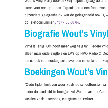
Wout’s Vinyl Party boeken? Wij helpen u graag de arties
huren voor een optreden. Organiseert u een feestavond,
bijzondere gelegenheid? Wat de gelegenheid ook is, w
op telefoonnummer
0497 - 36 08 64
.
Biografie Wout’s Viny
Vinyl is terug! Om nooit meer weg te gaan ! Iedere vrij
alleen maar oude single’s en LP’s op NPO Radio 2. Deze
om nu ook voor nostalgische avonden in het land te zor
Boekingen Wout’s Vin
“Oude tijden herleven weer, zoals de schoolfeesten va
onder de aandacht te brengen zal Wouter van der Goes 
kanalen zoals Facebook, Instagram en Twitter.