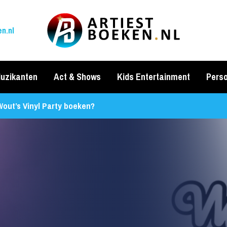
n.nl
uzikanten
Act & Shows
Kids Entertainment
Perso
Wout’s Vinyl Party boeken?