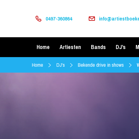
0497-360864
info@artiestboeke
Home
Artiesten
Bands
DJ’s
M
Home
DJ's
Bekende drive in shows