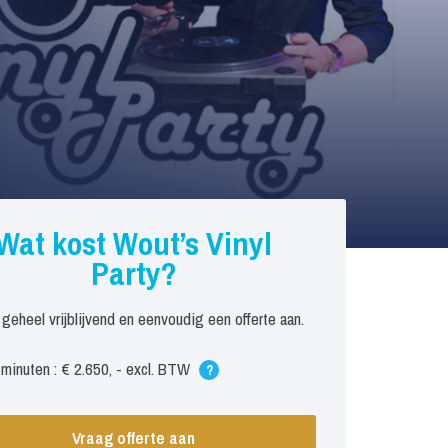
Wat kost Wout’s Vinyl
Party?
 geheel vrijblijvend en eenvoudig een offerte aan.
minuten : € 2.650, - excl. BTW
?
Vraag offerte aan