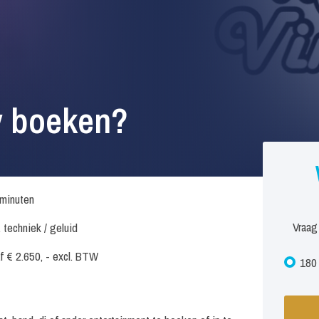
y boeken?
minuten
Vraag
. techniek / geluid
f € 2.650, - excl. BTW
180 