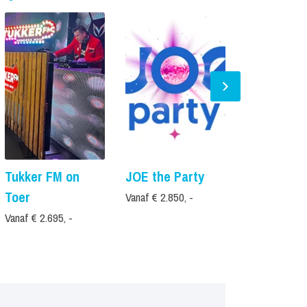
Tukker FM on
JOE the Party
Fan Van
Toer
Vanaf € 2.850, -
Prijs op aanvr
Vanaf € 2.695, -