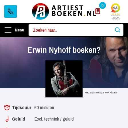
0
Menu
Erwin Nyhoff boeken?
Foto: Stefan Kemper & POP Pictures
Tijdsduur
60 minuten
Geluid
Excl. techniek / geluid