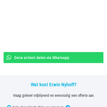
Om het hoofd boven water te houden, neemt Nyhoff – tussen het
spelen door, want Nyhoff is altijd blijven optreden – allerhande
baantjes aan. Om vier uur in de ochtend brengt hij kranten rond aan
krantenbezorgers. Hij wordt afwasser in de keuken van een
bedrijfsrestaurant van een vrachtwagenbouwer. Als tijdens die
periode een buitenlandse delegatie op bezoek komt bij het bedrijf,
zorgt Nyhoff voor muziek tijdens het diner – om nadien de vaat
van de gasten af te wassen.
Deze artiest delen via Whatsapp
Het roer omgooien
Dit moet anders, beslist Nyhoff. Vanaf dat moment neemt hij alles
in eigen hand, inclusief de boekingen voor zijn concerten.
Wat kost Erwin Nyhoff?
Hij belt concertzalen, waar hij voorheen met zijn band optrad. Hij
Vraag geheel vrijblijvend en eenvoudig een offerte aan.
belt cafés. Hij komt in het vizier van een stichting die het dialect