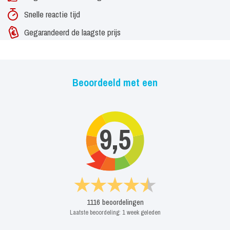
werken. Nyhoff kiest Angela Groothuizen als begeleider en samen
Snelle reactie tijd
behalen ze de finale. 3,6 miljoen (3.600.000!) mensen zien hem de
Gegarandeerd de laagste prijs
klassieker Nights in White Satin van The Moody Blues vertolken.
Nyhoff wint de finale niet, maar een nieuwe generatie
muziekliefhebbers heeft hem in de armen gesloten. De originele
Beoordeeld met een
uitvoering van The River behaalt dat jaar voor het eerst de Top 10
in de Top 2000 van Radio 2.
Boekingen Erwin Nyhoff
9,5
Het monstersucces van The Voice of Holland brengt hem opnieuw
langs alle plekken in Nederland. Hij blijft als solo-artiest (met
slechts een gitaar) optreden in cafés, op bruiloften en bij feesten –
met piepkleine podia heeft hij inmiddels oneindig veel ervaring
1116
beoordelingen
opgedaan.
Laatste beoordeling:
1 week geleden