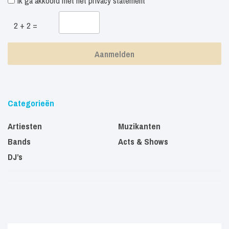
Ik ga akkoord met het
privacy statement
2 + 2 =
Categorieën
Artiesten
Muzikanten
Bands
Acts & Shows
DJ’s