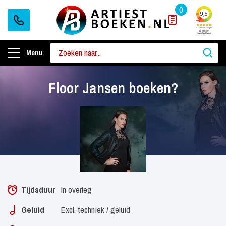
0
Menu
Floor Jansen boeken?
Tijdsduur
In overleg
Geluid
Excl. techniek / geluid