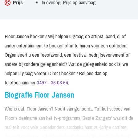
Prijs
In overleg: Prijs op aanvraag
Floor Jansen boeken? Wij helpen u graag de artiest, band, dj of
ander entertainment te boeken of in te huren voor een optreden.
Organiseert u een feestavond, een festival, bedrijfsevenement of
andere bijzondere gelegenheid? Wat de gelegenheid ook is, we
helpen u graag verder. Direct boeken? Bel ons dan op
telefoonnummer
0497 - 36 08 64
.
Biografie Floor Jansen
Wie is dat, Floor Jansen? Nooit van gehoord... Tot het succes van
Floor's deelname aan het tv-programma 'Beste Zangers' was dit de
realiteit voor vele Nederlanders. Ondanks haar 20-jarige carriere,
die zich met name in het buitenland afspeelt. Nu heeft Nederland