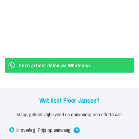
startte ze haar eigen band ReVamp met wie ze twee albums
maakte. Tevens schreef ze ene rockplaat met Noorse gitarist jørn
Viggo Lofstad genaamd 'Northward'. Daarnaast is ze te horen op
talloze albums en live dvd's. Haar gehele discografie is te vinden
op haar zeer complete website.
Beste Zangers en Nightwish
Deze artiest delen via Whatsapp
Haar vertolking van Lady Gaga's hit 'Shallow' leverde Floor haar
eerste #1 iTunes solohit op. Ook vertolkte Floor 'Vilja Lied' uit
operette 'Die Lustige Witwe' van Frans Léhar en het emotionele
Nederlandstalige 'Mama' van volkszangeres Samantha Steenwijk.
Wat kost Floor Jansen?
Betoverend was het Spaanstalige 'Que Se Siente' van Rolf
Vraag geheel vrijblijvend en eenvoudig een offerte aan.
Sanchez dat in Floors versie op de zesde plaats van de iTunes
single hitlijst binnenkwam. Floor ontroerde met haar Engelse versie
In overleg: Prijs op aanvraag
?
van Ruben Annink's 'Van De Liefde Weet Ik Niks' wat op de derde