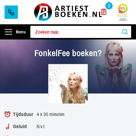
0
Menu
FonkelFee boeken?
Tijdsduur
4 x 30 minuten
Geluid
N.v.t.