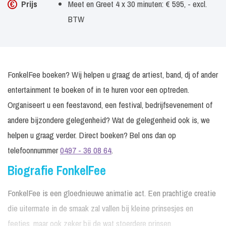
Prijs
Meet en Greet 4 x 30 minuten: € 595, - excl.
BTW
FonkelFee boeken? Wij helpen u graag de artiest, band, dj of ander
entertainment te boeken of in te huren voor een optreden.
Organiseert u een feestavond, een festival, bedrijfsevenement of
andere bijzondere gelegenheid? Wat de gelegenheid ook is, we
helpen u graag verder. Direct boeken? Bel ons dan op
telefoonnummer
0497 - 36 08 64
.
Biografie FonkelFee
FonkelFee is een gloednieuwe animatie act. Een prachtige creatie
die uitermate in de smaak zal vallen bij kleine prinsesjes en
feetjes, maar ook zeker bij de wat stoerdere prinsen.