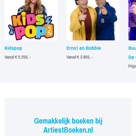
Kidspop
Ernst en Bobbie
Bu
De 
Vanaf € 5.250, -
Vanaf € 3.950, -
Prij
Gemakkelijk boeken bij
ArtiestBoeken.nl