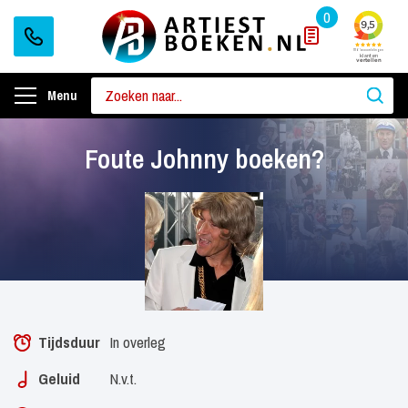
0
Menu
Foute Johnny boeken?
Tijdsduur
In overleg
Geluid
N.v.t.