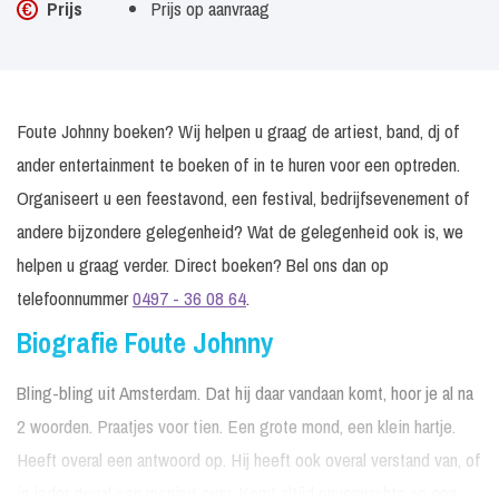
Prijs
Prijs op aanvraag
Foute Johnny boeken? Wij helpen u graag de artiest, band, dj of
ander entertainment te boeken of in te huren voor een optreden.
Organiseert u een feestavond, een festival, bedrijfsevenement of
andere bijzondere gelegenheid? Wat de gelegenheid ook is, we
helpen u graag verder. Direct boeken? Bel ons dan op
telefoonnummer
0497 - 36 08 64
.
Biografie Foute Johnny
Bling-bling uit Amsterdam. Dat hij daar vandaan komt, hoor je al na
2 woorden. Praatjes voor tien. Een grote mond, een klein hartje.
Heeft overal een antwoord op. Hij heeft ook overal verstand van, of
in ieder geval een mening over. Komt altijd onverwachts op een