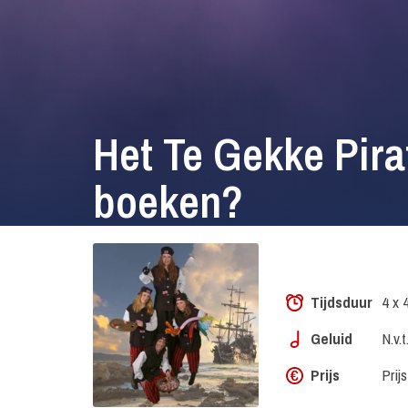
Het Te Gekke Pir
boeken?
Tijdsduur
4 x 
Geluid
N.v.t
Prijs
Prij