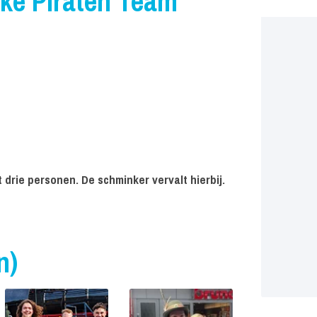
ke Piraten Team
drie personen. De schminker vervalt hierbij.
n)