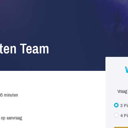
aten Team
Vraag
45 minuten
3 Pi
.
4 Pi
s op aanvraag