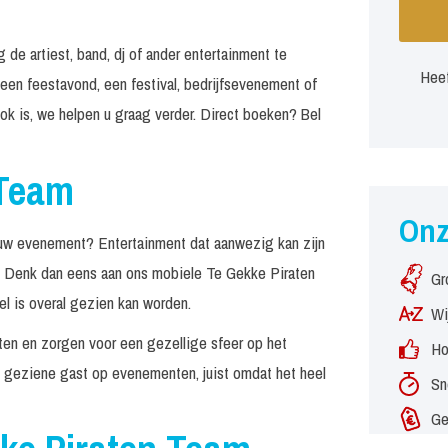
e artiest, band, dj of ander entertainment te
Heef
 een feestavond, een festival, bedrijfsevenement of
k is, we helpen u graag verder. Direct boeken? Bel
 Team
On
jouw evenement? Entertainment dat aanwezig kan zijn
? Denk dan eens aan ons mobiele Te Gekke Piraten
Gr
el is overal gezien kan worden.
Wi
ten en zorgen voor een gezellige sfeer op het
Ho
g geziene gast op evenementen, juist omdat het heel
Sn
Ge