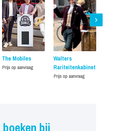
The Mobiles
Walters
Tommy & 
Rariteitenkabinet
Prijs op aanvraag
Prijs op aanvr
Prijs op aanvraag
 boeken bij