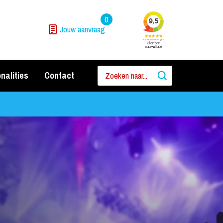
0
Jouw aanvraag
nalities
Contact