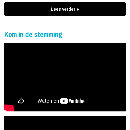
Boekingen Tommy & James
Lees verder +
Tommy & James spelen toegangkelijke jazz, latin, bossa nova, pop
en bekende tunes van TV en filmmuziek. Omdat Tommy & James
geen stekkers nodig hebben zijn ze mobiel en ze kunnen zelfs
Kom in de stemming
lopend muziek maken.
Tommy & James zijn inzetbaar op oa. bedrijfsfeesten/borrels,
bruiloften, verjaardagen, buurt en tuinfeesten, bbq of bijvoorbeeld
in foyers bij binnenkomst gasten, kortom echt overal inzetbaar !