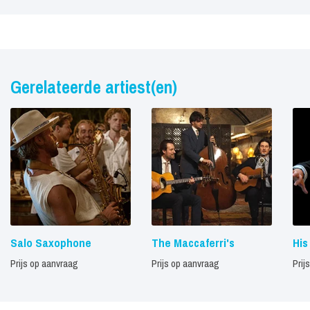
Gerelateerde artiest(en)
Salo Saxophone
The Maccaferri's
His
Prijs op aanvraag
Prijs op aanvraag
Prij