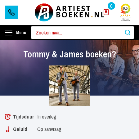
0
Menu
Tommy & James boeken?
Tijdsduur
In overleg
Geluid
Op aanvraag