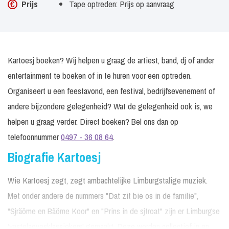
Prijs
Tape optreden: Prijs op aanvraag
Kartoesj boeken? Wij helpen u graag de artiest, band, dj of ander
entertainment te boeken of in te huren voor een optreden.
Organiseert u een feestavond, een festival, bedrijfsevenement of
andere bijzondere gelegenheid? Wat de gelegenheid ook is, we
helpen u graag verder. Direct boeken? Bel ons dan op
telefoonnummer
0497 - 36 08 64
.
Biografie Kartoesj
Wie Kartoesj zegt, zegt ambachtelijke Limburgstalige muziek.
Met onder andere de nummers "Dat zit bie os in de familie",
"Sjräöme en Bäöme Koor" en "Prins in de sjtroat" zijn er Limburgse
'vastelaovesklassiekers' gemaakt. Deze worden collectief in en