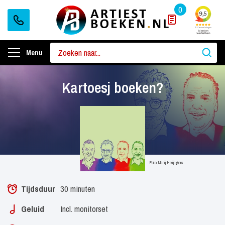
0
Menu
Kartoesj boeken?
Foto: Marij Heijligers
Tijdsduur
30 minuten
Geluid
Incl. monitorset