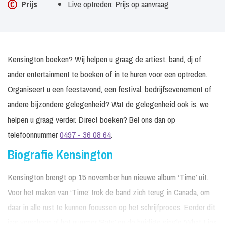
Prijs
Live optreden: Prijs op aanvraag
Kensington boeken? Wij helpen u graag de artiest, band, dj of
ander entertainment te boeken of in te huren voor een optreden.
Organiseert u een feestavond, een festival, bedrijfsevenement of
andere bijzondere gelegenheid? Wat de gelegenheid ook is, we
helpen u graag verder. Direct boeken? Bel ons dan op
telefoonnummer
0497 - 36 08 64
.
Biografie Kensington
Kensington brengt op 15 november hun nieuwe album ‘Time’ uit.
Voor het maken van ‘Time’ trok de band zich terug in Canada, om
daar in alle rust te kunnen focussen op het schrijfproces. Eerder dit
jaar verscheen al het nummer ‘Bats’ en de huidige single ‘What Lies