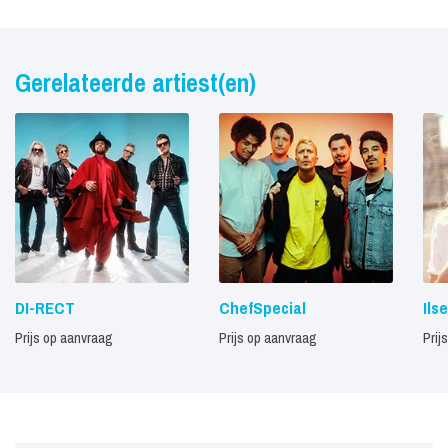
Gerelateerde artiest(en)
DI-RECT
ChefSpecial
Ils
Prijs op aanvraag
Prijs op aanvraag
Prij