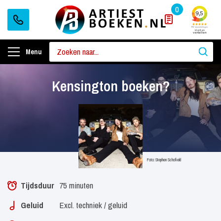
0
Menu
Kensington boeken?
Foto: Stephen Schofield
Tijdsduur
75 minuten
Geluid
Excl. techniek / geluid