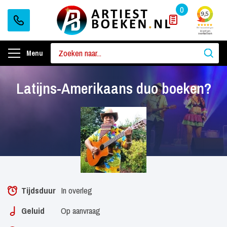
0
Menu
Latijns-Amerikaans duo boeken?
Tijdsduur
In overleg
Geluid
Op aanvraag