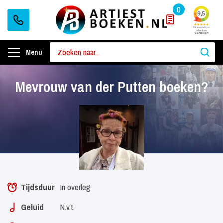
0
Menu
Mevrouw van der Putten boeken?
Tijdsduur
In overleg
Geluid
N.v.t.