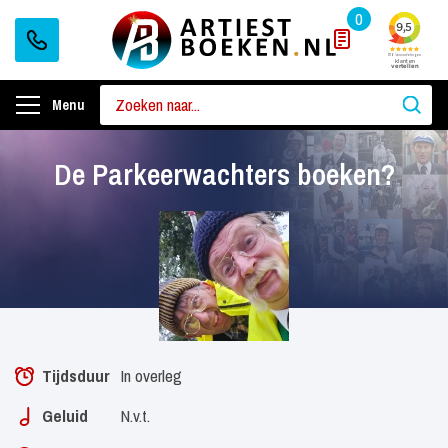
0
Menu
De Parkeerwachters boeken?
Tijdsduur
In overleg
Geluid
N.v.t.