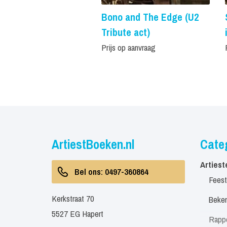
Bono and The Edge (U2
Tribute act)
Prijs op aanvraag
ArtiestBoeken.nl
Cate
Artiest
Bel ons: 0497-360864
Feest
Kerkstraat 70
Beken
5527 EG Hapert
Rapp