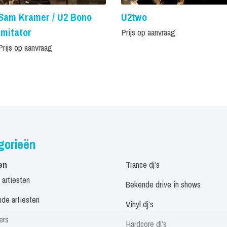
Sam Kramer / U2 Bono
U2two
imitator
Prijs op aanvraag
Prijs op aanvraag
gorieën
en
Trance dj’s
 artiesten
Bekende drive in shows
de artiesten
Vinyl dj’s
ers
Hardcore dj’s