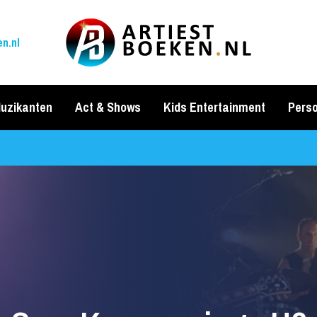
n.nl
uzikanten
Act & Shows
Kids Entertainment
Perso