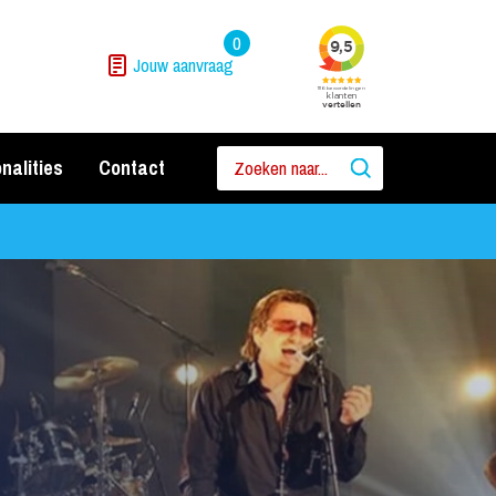
0
Jouw aanvraag
nalities
Contact