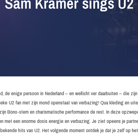
Sam Kramer sings U2
 de enige persoon in Nederland – en wellicht ver daarbuiten – die zijn
ieke U2 fan met zijn mond openstaat van verbazing! Qua kleding en uite
ijn Bono-stem en charismatische performance de rest. In deze opzwepen
n met een enorme dosis energie en verbazing. Je ziet opeens je partn
ekende hits van U2. Het volgende moment ontdek je dat je zelf op he