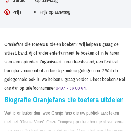
Geluid
Op aanvraag
Prijs
Prijs op aanvraag
Oranjefans die toeters uitdelen boeken? Wij helpen u graag de
artiest, band, dj of ander entertainment te boeken of in te huren
voor een optreden. Organiseert u een feestavond, een festival,
bedrijfsevenement of andere bijzondere gelegenheid? Wat de
gelegenheid ook is, we helpen u graag verder. Direct boeken? Bel
ons dan op telefoonnummer
0497 - 36 08 64
.
Biografie Oranjefans die toeters uitdelen
Wat is er leuker dan twee Oranje fans die uw publiek aansteken
met het "Oranje Virus". Onze Oranjesupporters hoor je al van verre
aankomen. Ze toeteren er vrolijk op los. Voor u het weet lopen uw