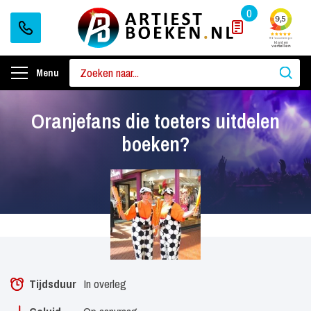
0
Menu
Oranjefans die toeters uitdelen
boeken?
Tijdsduur
In overleg