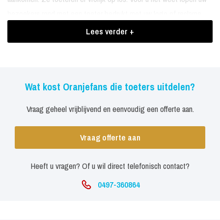
bezoekers rond met een toeter bedrukt met uw logo of reclame
boodschap.
Lees verder +
Boekingen Oranjefans die toeters
uitdelen
Oranjesupporters delen toeters uit inclusief:
Wat kost Oranjefans die toeters uitdelen?
2 Oranjesupporters
Vraag geheel vrijblijvend en eenvoudig een offerte aan.
3000 toeters (van karton)
Vraag offerte aan
De toeters kunnen bedrukt worden met uw logo en tekst.
Heeft u vragen? Of u wil direct telefonisch contact?
0497-360864