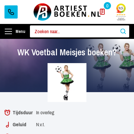
0
Menu
WK Voetbal Meisjes boeken?
Tijdsduur
In overleg
Geluid
N.v.t.