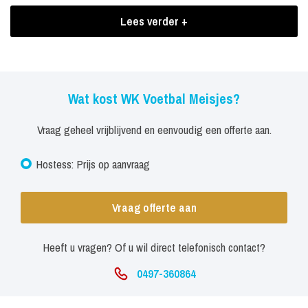
popcorn en bier.
Lees verder +
Boekingen WK Voetbal Meisjes
Na de wedstrijd nog even na borrelen met hapjes of toch een
gezellige overwinningsdans? Alles is mogelijk!
Wat kost WK Voetbal Meisjes?
Vraag geheel vrijblijvend en eenvoudig een offerte aan.
Hostess: Prijs op aanvraag
Vraag offerte aan
Heeft u vragen? Of u wil direct telefonisch contact?
0497-360864