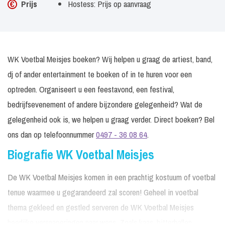
Prijs
Hostess: Prijs op aanvraag
WK Voetbal Meisjes boeken? Wij helpen u graag de artiest, band,
dj of ander entertainment te boeken of in te huren voor een
optreden. Organiseert u een feestavond, een festival,
bedrijfsevenement of andere bijzondere gelegenheid? Wat de
gelegenheid ook is, we helpen u graag verder. Direct boeken? Bel
ons dan op telefoonnummer
0497 - 36 08 64
.
Biografie WK Voetbal Meisjes
De WK Voetbal Meisjes komen in een prachtig kostuum of voetbal
tenue waarmee u gegarandeerd zal scoren! Geheel in voetbal
thema gekleed en gestled serveren de WK Voetbal Meisjes
heerlijke versnaperingen naar wens. Zoals kaas, bitterballen,