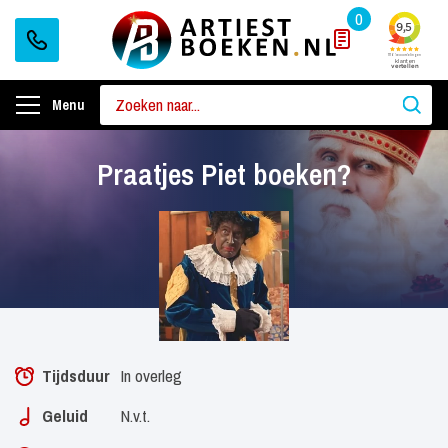
0
Menu
Praatjes Piet boeken?
Tijdsduur
In overleg
Geluid
N.v.t.