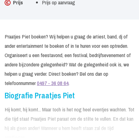
Prijs
Prijs op aanvraag
Praatjes Piet boeken? Wij helpen u graag de artiest, band, dj of
ander entertainment te boeken of in te huren voor een optreden.
Organiseert u een feestavond, een festival, bedrijfsevenement of
andere bijzondere gelegenheid? Wat de gelegenheid ook is, we
helpen u graag verder. Direct boeken? Bel ons dan op
telefoonnummer
0497 - 36 08 64
.
Biografie Praatjes Piet
Hij komt, hij komt... Maar toch is het nog heel eventjes wachten. Tot
die tijd staat Praatjes Piet paraat om de stilte te vullen. En dat kan
hij als geen ander! Wanneer u hem heeft staan zal de tijd
omvliegen.