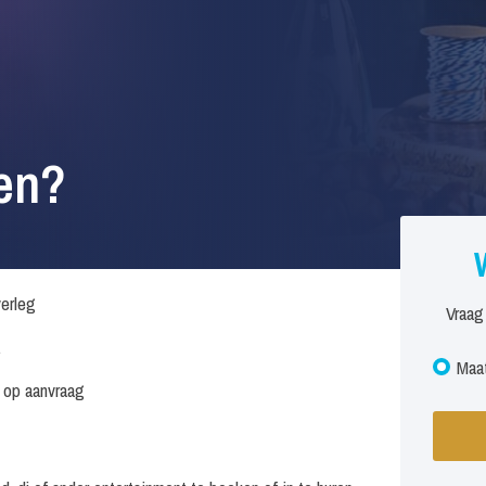
en?
verleg
Vraag
.
Maat
s op aanvraag