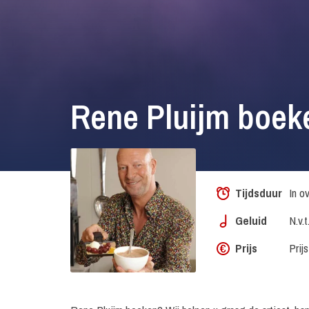
Rene Pluijm boek
Tijdsduur
In o
Geluid
N.v.t
Prijs
Prij