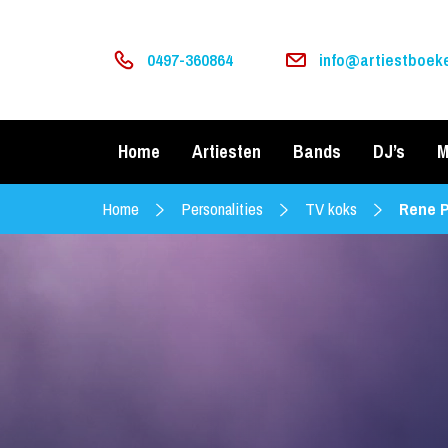
0497-360864
info@artiestboeke
Home
Artiesten
Bands
DJ’s
M
Home
Personalities
TV koks
Rene P