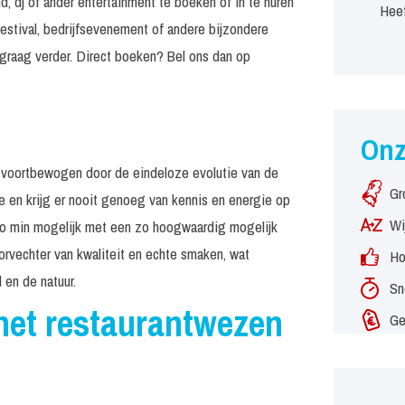
, dj of ander entertainment te boeken of in te huren
Heef
estival, bedrijfsevenement of andere bijzondere
graag verder. Direct boeken? Bel ons dan op
On
rs, voortbewogen door de eindeloze evolutie van de
Gr
e en krijg er nooit genoeg van kennis en energie op
Wi
 zo min mogelijk met een zo hoogwaardig mogelijk
orvechter van kwaliteit en echte smaken, wat
Ho
 en de natuur.
Sn
het restaurantwezen
Ge