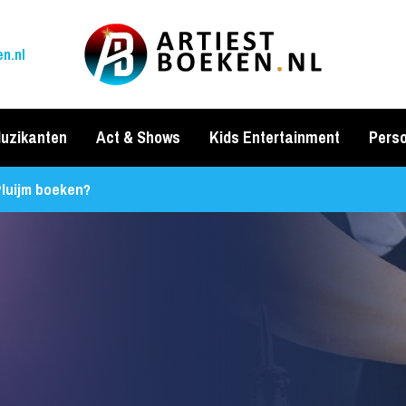
n.nl
uzikanten
Act & Shows
Kids Entertainment
Perso
luijm boeken?