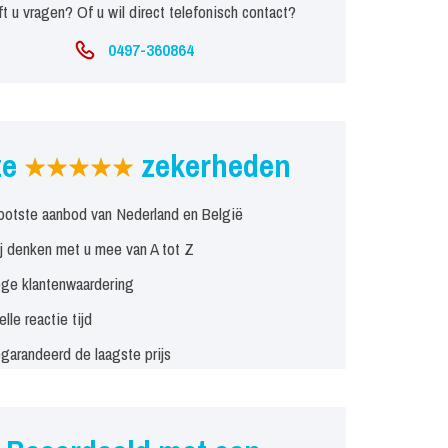
t u vragen? Of u wil direct telefonisch contact?
0497-360864
ze
zekerheden
ootste aanbod van Nederland en België
j denken met u mee van A tot Z
ge klantenwaardering
elle reactie tijd
garandeerd de laagste prijs