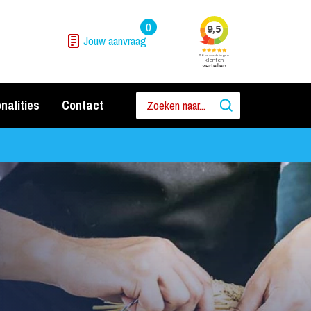
0
Jouw aanvraag
nalities
Contact