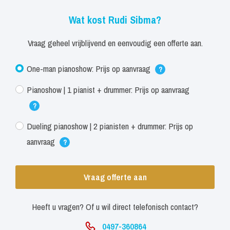
Nederlandse podia en is hij gemotiveerder dan ooit om nog vele
Wat kost Rudi Sibma?
jaren de pannen van het dak te spelen op elke gelegenheid waar hij
nog mag optreden..
Vraag geheel vrijblijvend en eenvoudig een offerte aan.
One-man pianoshow: Prijs op aanvraag
?
Pianoshow | 1 pianist + drummer: Prijs op aanvraag
?
Dueling pianoshow | 2 pianisten + drummer: Prijs op
aanvraag
?
Vraag offerte aan
Heeft u vragen? Of u wil direct telefonisch contact?
0497-360864