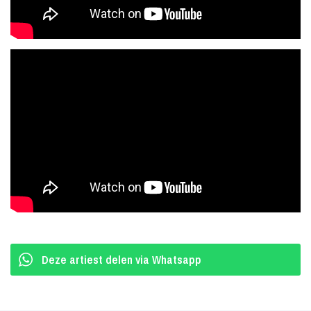
entertainer aan de slag te gaan. Binnen een aantal maanden is Rudi
uitgegroeid tot een van de gezichten van de bekende pianobar en
is vervolgens ook naar “Crazy Piano's Miami” gestuurd om daar een
seizoen te spelen.
Boekingen Rudi Sibma
Na een aantal jaar bij de Crazy Piano's gespeeld te hebben is het
talent van Rudi vervolgens opgemerkt door het interactieve
verzoekjes concept “de Corona's”. Rudi Stapt zonder aarzeling in
deze nieuwe uitdaging en speelde tussen 2011 en 2013 op
Plekken als: de Ziggo Dome, Paaspop, Park City Live en in
Londen als huisband in het Holland Heineken House op de
Olympische Spelen van 2012.
Deze artiest delen via Whatsapp
Na vele jaren ervaring opgedaan te hebben bij verschillende
bands/artiesten is Rudi Sibma niet meer weg te denken op de