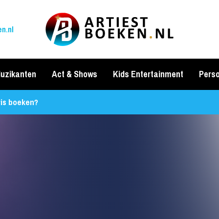
n.nl
uzikanten
Act & Shows
Kids Entertainment
Perso
is boeken?