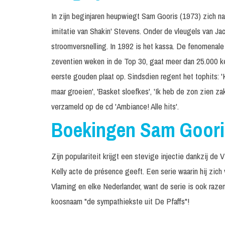
In zijn beginjaren heupwiegt Sam Gooris (1973) zich n
imitatie van Shakin' Stevens. Onder de vleugels van Jac
stroomversnelling. In 1992 is het kassa. De fenomenale s
zeventien weken in de Top 30, gaat meer dan 25.000 ke
eerste gouden plaat op. Sindsdien regent het tophits: 'Ko
maar groeien', 'Basket sloefkes', 'Ik heb de zon zien za
verzameld op de cd 'Ambiance! Alle hits'.
Boekingen Sam Goori
Zijn populariteit krijgt een stevige injectie dankzij de
Kelly acte de présence geeft. Een serie waarin hij zich 
Vlaming en elke Nederlander, want de serie is ook razen
koosnaam "de sympathiekste uit De Pfaffs"!