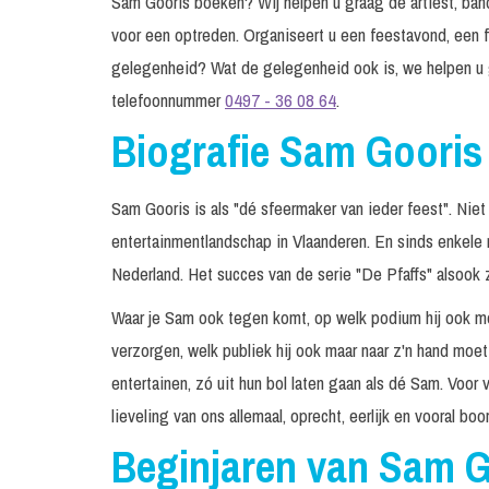
Sam Gooris boeken? Wij helpen u graag de artiest, band
voor een optreden. Organiseert u een feestavond, een f
gelegenheid? Wat de gelegenheid ook is, we helpen u 
telefoonnummer
0497 - 36 08 64
.
Biografie Sam Gooris
Sam Gooris is als "dé sfeermaker van ieder feest". Nie
entertainmentlandschap in Vlaanderen. En sinds enkel
Nederland. Het succes van de serie "De Pfaffs" alsook 
Waar je Sam ook tegen komt, op welk podium hij ook m
verzorgen, welk publiek hij ook maar naar z'n hand mo
entertainen, zó uit hun bol laten gaan als dé Sam. Voo
lieveling van ons allemaal, oprecht, eerlijk en vooral b
Beginjaren van Sam G