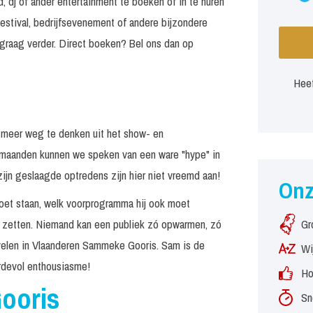
, dj of ander entertainment te boeken of in te huren
estival, bedrijfsevenement of andere bijzondere
graag verder. Direct boeken? Bel ons dan op
Heef
t meer weg te denken uit het show- en
e maanden kunnen we speken van een ware "hype" in
zijn geslaagde optredens zijn hier niet vreemd aan!
On
oet staan, welk voorprogramma hij ook moet
et zetten. Niemand kan een publiek zó opwarmen, zó
Gr
r velen in Vlaanderen Sammeke Gooris. Sam is de
Wi
oordevol enthousiasme!
Ho
ooris
Sn