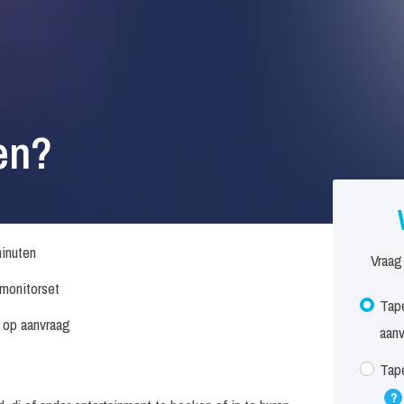
en?
inuten
Vraag
. monitorset
Tape
s op aanvraag
aan
Tape
?