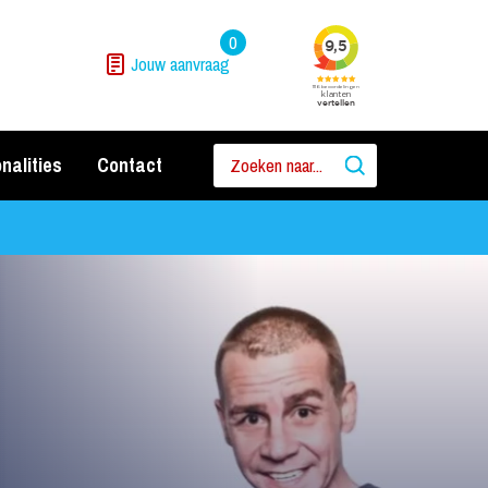
0
Jouw aanvraag
nalities
Contact