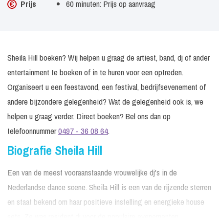
Prijs
60 minuten: Prijs op aanvraag
Sheila Hill boeken? Wij helpen u graag de artiest, band, dj of ander
entertainment te boeken of in te huren voor een optreden.
Organiseert u een feestavond, een festival, bedrijfsevenement of
andere bijzondere gelegenheid? Wat de gelegenheid ook is, we
helpen u graag verder. Direct boeken? Bel ons dan op
telefoonnummer
0497 - 36 08 64
.
Biografie Sheila Hill
Een van de meest vooraanstaande vrouwelijke dj's in de
Nederlandse dance scene. Sheila Hill is een van de rijzende sterren
en staat bekend om haar positieve instelling en energieke house
sets. Ze was resident dj voor de populaire evenementen