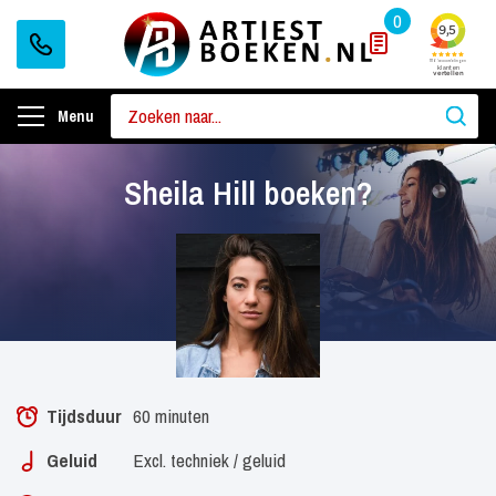
0
Menu
Sheila Hill boeken?
Tijdsduur
60 minuten
Geluid
Excl. techniek / geluid