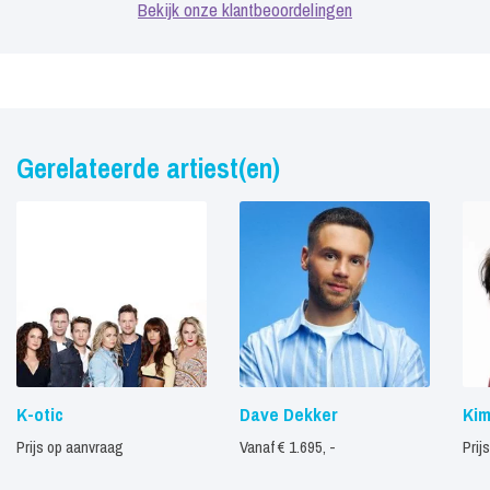
Bekijk onze klantbeoordelingen
Gerelateerde artiest(en)
K-otic
Dave Dekker
Kim
Prijs op aanvraag
Vanaf € 1.695, -
Prij