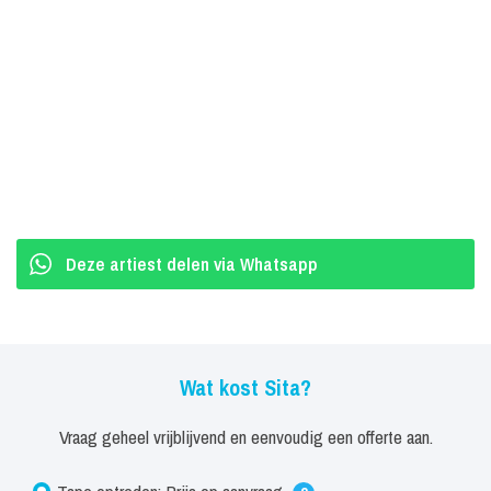
Het IJs’ met schaatspartner Slawomir Borowiecki. En was zij te
zien in de Holiday On Ice show ‘Romanza’ samen met Geert Hoes.
In 2011 nam Sita plaats in de vakjury van het programma “Sterren
Dansen Op Het IJs”.
Boekingen Sita
Ook heeft Sita voor animatiefilms een stem ingesproken. Zo was
ze een van de Dwergluiaards in de zeer succesvolle film Ice Age 2
The Meltdown en sprak en zong ze de stem van Gloria in voor de
Deze artiest delen via Whatsapp
film Sunshine Barry en de Discowormen.
Sita werd het gezicht van Disney Channel en presenteerde veel
kinderprogramma's samen met haar Vlaamse collega Dean.
Wat kost Sita?
Ook staat Sita in 2011 voor het eerst in het theater, ze vertolkt de
Vraag geheel vrijblijvend en eenvoudig een offerte aan.
rol van prinses Annabel naast Geert Hoes in Klein Duimpje de
musical. Na deze tour kruipt ze geregeld in de huid van diverse