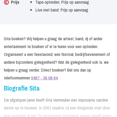
Prijs
Tape optreden: Prijs op aanvraag
Live met band: Prijs op aanvraag
Sita boeken? Wij helpen u graag de artiest, band, dj of ander
entertainment te boeken of in te huren voor een optreden.
Organiseert u een feestavond, een festival, bedrijfsevenement of
andere bijzondere gelegenheid? Wat de gelegenheid ook is, we
helpen u graag verder. Direct boeken? Bel ons dan op
telefoonnummer
0497 - 36 08 64
.
Biografie Sita
De afgelopen jaren heeft Sita Vermeulen een imposante carrière
weten op te bouwen. In 2001 maakte zij een vliegende start door
haar optreden in het TV programma Starmaker, waarin twaalf jonge