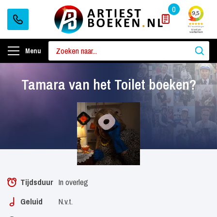
0
Menu
Tamara van het Toilet boeken?
Tijdsduur
In overleg
Geluid
N.v.t.