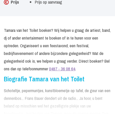
Prijs
Prijs op aanvraag
Tamara van het Toilet boeken? Wij helpen u graag de artiest, band,
dj of ander entertainment te boeken of in te huren voor een
optreden. Organiseert u een feestavond, een festival,
bedrijfsevenement of andere bijzondere gelegenheid? Wat de
gelegenheid ook is, we helpen u graag verder. Direct boeken? Bel
ons dan op telefoonnummer
0497 - 36 08 64
.
Biografie Tamara van het Toilet
Schoteltje, pepermuntjes, kunstbloemetje op tafel, de geur van een
dennenbos... Frans Bauer dendert uit de radio... Ja hoor, u bent
beland op misschien wel het gezelligste plekje van uw
feestlocatie... het hoekje van Tamara, maar de gasten mogen Tam