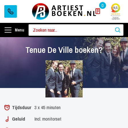
0
Menu
Tenue De Ville boeken?
Tijdsduur
3 x 45 minuten
Geluid
Incl. monitorset