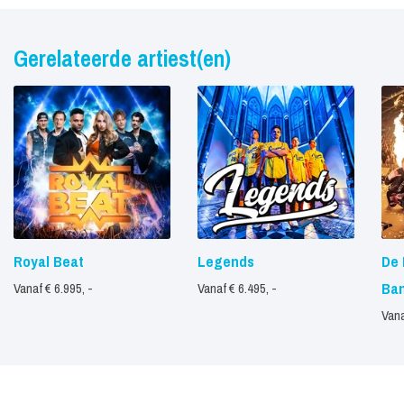
Gerelateerde artiest(en)
Royal Beat
Legends
De 
Ba
Vanaf € 6.995, -
Vanaf € 6.495, -
Vana