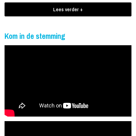
genieten, of als je een feest geeft waarbij er gedanst moet
Lees verder +
worden; Tenue De Ville voelt de sfeer perfect aan en kan het
allemaal!
Boekingen Tenue De Ville
Kom in de stemming
Begeleid door topmuzikanten en samen met haar oogverblindende
witte vleugel, brengt Kim een verrassend repertoire dat varieert
van The Jackson 5 tot aan Bob Marley en van Bruno Mars tot aan
Stevie Wonder... voor iedereen heerlijk herkenbaar!
Tenue De Ville is te boeken in twee verschillende bezettingen. De
standaard bezetting bestaat uit 4 muzikanten en is ideaal voor een
borrel, ceremonie, diner, et cetera.
Daarnaast is er Tenue De Ville-XL; een 7-koppige partyband voor
als het dak eraf mag.
Een optreden van Tenue De Ville is ook uit te breiden met een