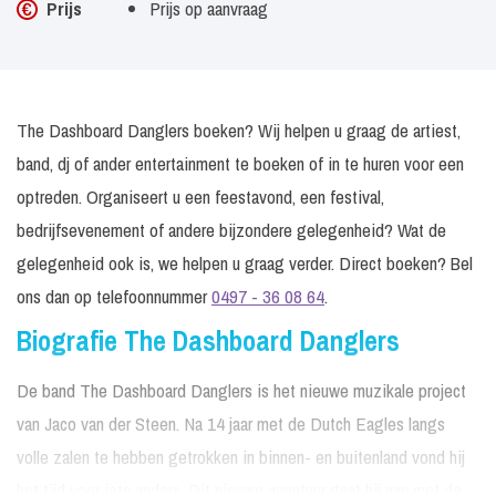
Prijs
Prijs op aanvraag
The Dashboard Danglers boeken? Wij helpen u graag de artiest,
band, dj of ander entertainment te boeken of in te huren voor een
optreden. Organiseert u een feestavond, een festival,
bedrijfsevenement of andere bijzondere gelegenheid? Wat de
gelegenheid ook is, we helpen u graag verder. Direct boeken? Bel
ons dan op telefoonnummer
0497 - 36 08 64
.
Biografie The Dashboard Danglers
De band The Dashboard Danglers is het nieuwe muzikale project
van Jaco van der Steen. Na 14 jaar met de Dutch Eagles langs
volle zalen te hebben getrokken in binnen- en buitenland vond hij
het tijd voor iets anders. Dit nieuwe avontuur gaat hij aan met de