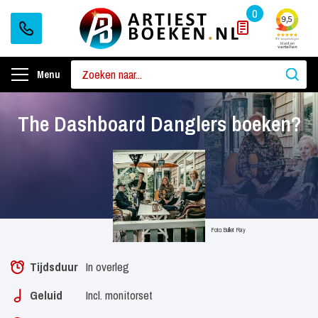
0
Menu
The Dashboard Danglers boeken?
Foto: Bullet Ray
Tijdsduur
In overleg
Geluid
Incl. monitorset