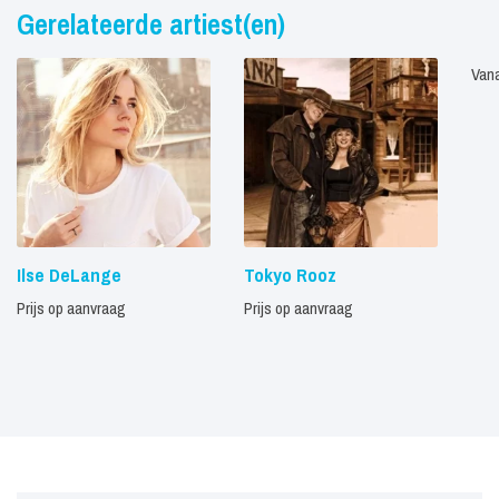
Gerelateerde artiest(en)
Vana
Ilse DeLange
Tokyo Rooz
Prijs op aanvraag
Prijs op aanvraag