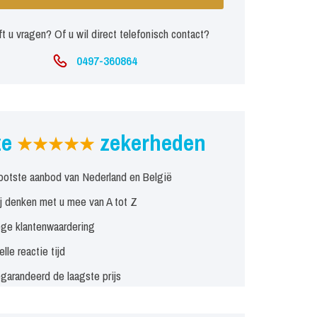
t u vragen? Of u wil direct telefonisch contact?
0497-360864
ze
zekerheden
ootste aanbod van Nederland en België
j denken met u mee van A tot Z
ge klantenwaardering
elle reactie tijd
garandeerd de laagste prijs