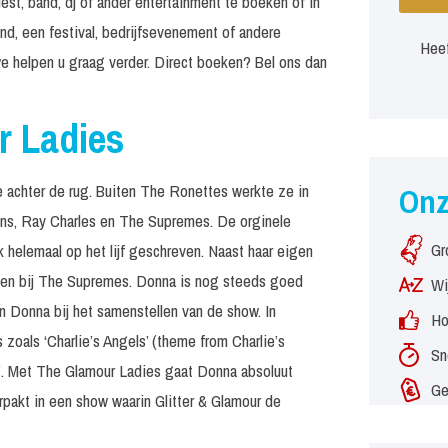
st, band, dj of ander entertainment te boeken of in
nd, een festival, bedrijfsevenement of andere
Heef
e helpen u graag verder. Direct boeken? Bel ons dan
r Ladies
e achter de rug. Buiten The Ronettes werkte ze in
On
ons, Ray Charles en The Supremes. De orginele
Gr
 helemaal op het lijf geschreven. Naast haar eigen
en bij The Supremes. Donna is nog steeds goed
Wi
n Donna bij het samenstellen van de show. In
Ho
 zoals ‘Charlie’s Angels’ (theme from Charlie’s
Sn
ns’. Met The Glamour Ladies gaat Donna absoluut
Ge
pakt in een show waarin Glitter & Glamour de