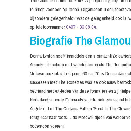
The Glamour Ladies boeken? Wij helpen u graag de artie
te huren voor een optreden. Organiseert u een feestavo
bijzondere gelegenheid? Wat de gelegenheid ook is, w
op telefoonnummer
0497 - 36 08 64
.
Biografie The Glamou
Donna Lynton heeft inmiddels een stormachtige carrièr
Amerika als soliste met wereldsterren als The Tempati
Motown-muziek uit de jaren ’60 en ’70 is Donna dan ook
successen met The Ronettes was ze ook nauw betrokk
bevriend met ex-leden van deze formaties en zij hielpe
Nederland scoorde Donna als soliste ook een aantal hits
Angels)’, ‘Let The Curtains Fall’ en ‘Send In The Clow
terug naar haar roots… de Motown-tijden van weleer ver
boventoon voeren!