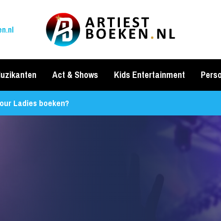
n.nl
uzikanten
Act & Shows
Kids Entertainment
Perso
our Ladies boeken?