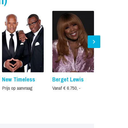
n)
New Timeless
Berget Lewis
Glennis G
Prijs op aanvraag
Vanaf € 6.750, -
Vanaf € 5.995,