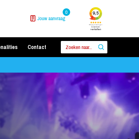
0
Jouw aanvraag
nalities
Contact