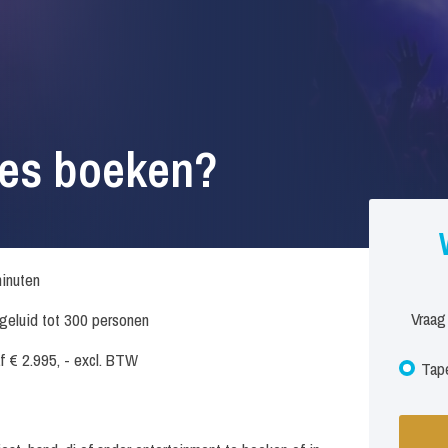
ies boeken?
inuten
Vraag
. geluid tot 300 personen
f € 2.995, - excl. BTW
Tape