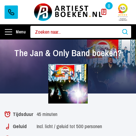
0
Menu
The Jan & Only Band boeken?
Tijdsduur
45 minuten
Geluid
Incl. licht / geluid tot 500 personen