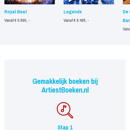
Royal Beat
Legends
De 
Ba
Vanaf € 6.995, -
Vanaf € 6.495, -
Vana
Gemakkelijk boeken bij
ArtiestBoeken.nl
Stap 1