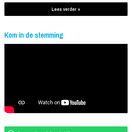
Virtuele band
Lees verder +
De bandleden van The Jan & Only Band zijn niet zomaar
bandleden, het zijn virtuele medespelers die elkaar tot in perfectie
aanvullen. Het woord perfectie wordt gebruikt omdat het lijkt alsof
Kom in de stemming
deze bandleden elkaar aanvullen en aanvoelen voor 100%. Echter
bestaat The Jan & Only Band uit slechts 1 persoon, maar dan in
een meervoud van vijf. Op de LED wall achter Jan spelen de
andere bandleden geprojecteerd mee, dit zorgt voor een unieke en
verbazingwekkende ervaring.
Verzoekjes
In een 45 minuten durend optreden passeren fragmenten van hits
en medleys van o.a. Marco Borsato, Armin van Buuren, Guns ’n
Roses, Queen, Guus Meeuwis en vele anderen de revue. Als klap
op de vuurpijl zal Jan het tempo opvoeren en eindigen met de