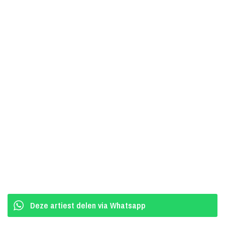
Boekingen Top 2000 Dj Tour
Jaarlijks trekt de Top 2000 ongeveer 11 miljoen mensen via radio,
televisie en online. Het evenement is voor veel luisteraars een
vaste waarde tijdens de feestdagen. De Top 2000 live beleven kan
in het Top 2000 Café bij Beeld en Geluid in Hilversum.
Deze artiest delen via Whatsapp