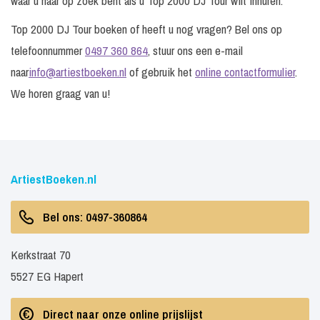
waar u naar op zoek bent als u Top 2000 DJ Tour wilt inhuren.
Top 2000 DJ Tour boeken of heeft u nog vragen? Bel ons op
telefoonnummer
0497 360 864
, stuur ons een e-mail
naar
info@artiestboeken.nl
of gebruik het
online contactformulier
.
We horen graag van u!
ArtiestBoeken.nl
Bel ons: 0497-360864
Kerkstraat 70
5527 EG Hapert
Direct naar onze online prijslijst