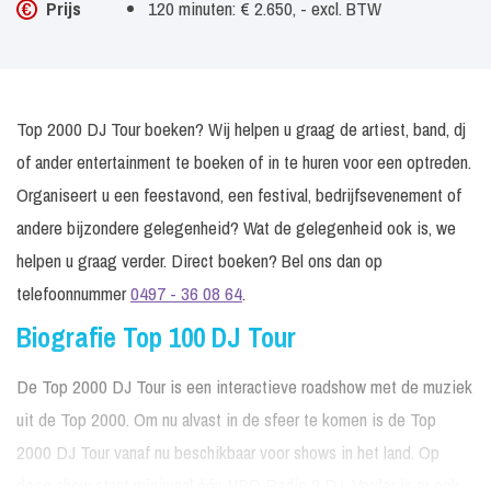
Prijs
120 minuten: € 2.650, - excl. BTW
Top 2000 DJ Tour boeken? Wij helpen u graag de artiest, band, dj
of ander entertainment te boeken of in te huren voor een optreden.
Organiseert u een feestavond, een festival, bedrijfsevenement of
andere bijzondere gelegenheid? Wat de gelegenheid ook is, we
helpen u graag verder. Direct boeken? Bel ons dan op
telefoonnummer
0497 - 36 08 64
.
Biografie Top 100 DJ Tour
De Top 2000 DJ Tour is een interactieve roadshow met de muziek
uit de Top 2000. Om nu alvast in de sfeer te komen is de Top
2000 DJ Tour vanaf nu beschikbaar voor shows in het land. Op
deze show staat minimaal één NPO Radio 2 DJ. Verder is er ook