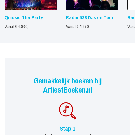
Qmusic The Party
Radio 538 DJs on Tour
Rad
Vanaf € 4.800, -
Vanaf € 4.650, -
Vana
Gemakkelijk boeken bij
ArtiestBoeken.nl
Stap 1