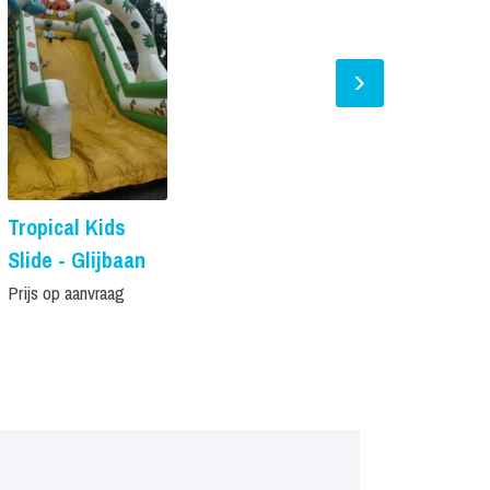
Tropical Kids
Taart
Slide - Glijbaan
Springkus
Prijs op aanvraag
Prijs op aanvr