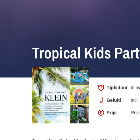
Tropical Kids Par
Tijdsduur
In o
Geluid
Incl
Prijs
Prij