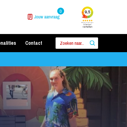
0
Jouw aanvraag
nalities
Contact