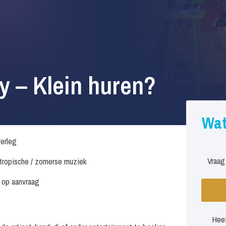
ty – Klein huren?
Wat
verleg
Vraag
. tropische / zomerse muziek
s op aanvraag
Heef