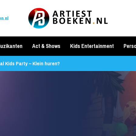
n.nl
uzikanten
Act & Shows
Kids Entertainment
Perso
al Kids Party – Klein huren?