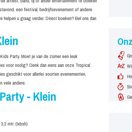
de artiest, band, dj of ander entertainment te boeken
stavond, een festival, bedrijfsevenement of andere
e helpen u graag verder. Direct boeken? Bel ons dan
Klein
On
Gr
 Kids Party. Moet je van de zomer een leuk
ties voor nodig? Denk dan eens aan onze Tropical
Wi
ies geschikt voor allerlei soorten evenementen,
Ho
n vele andere.
Sn
Party - Klein
Ge
3,2 mtr. (lxbxh)