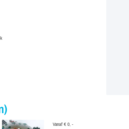
ek
n)
Vanaf € 0, -