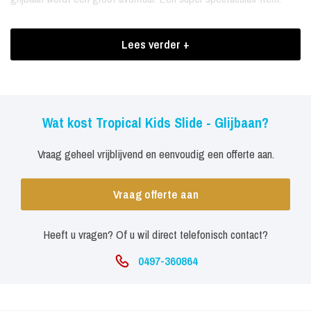
Fun voor kids verzekerd! Welk kind wil er nu niet van een super
Lees verder +
opblaasbare glijbaan van 6 meter.
Inhuren Tropical Kids Slide - Glijbaan
Gegevens Tropical Kids Slide:
Wat kost Tropical Kids Slide - Glijbaan?
Afmetingen: 8 x 5 x 6 mtr. (lxbxh)
Vraag geheel vrijblijvend en eenvoudig een offerte aan.
Stroom: 2 vrije stroomgroepen van 220 Volt / 16 ampère
Begeleiding: 2 personen in tropische outfit
Vraag offerte aan
Heeft u vragen? Of u wil direct telefonisch contact?
0497-360864