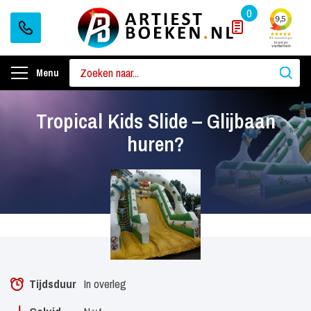
0
Menu
Tropical Kids Slide – Glijbaan
huren?
Tijdsduur
In overleg